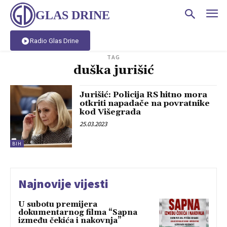
GLAS DRINE
Radio Glas Drine
TAG
duška jurišić
Jurišić: Policija RS hitno mora
otkriti napadače na povratnike
kod Višegrada
25.03.2023
BIH
Najnovije vijesti
U subotu premijera
dokumentarnog filma “Sapna
između čekića i nakovnja”