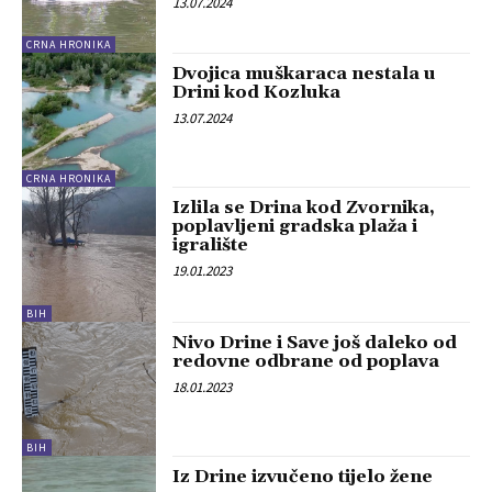
13.07.2024
CRNA HRONIKA
Dvojica muškaraca nestala u
Drini kod Kozluka
13.07.2024
CRNA HRONIKA
Izlila se Drina kod Zvornika,
poplavljeni gradska plaža i
igralište
19.01.2023
BIH
Nivo Drine i Save još daleko od
redovne odbrane od poplava
18.01.2023
BIH
Iz Drine izvučeno tijelo žene