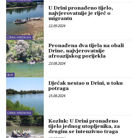
U Drini pronađeno tijelo,
najvjerovatnije je riječ o
migrantu
12.09.2024
CRNA HRONIKA
Pronađena dva tijela na obali
Drine, najvjerovatnije
afroazijskog porijekla
23.08.2024
BIH
Dječak nestao u Drini, u toku
potraga
15.08.2024
CRNA HRONIKA
Kozluk: U Drini pronađeno
tijelo jednog utopljenika, za
drugim se intenzivno traga