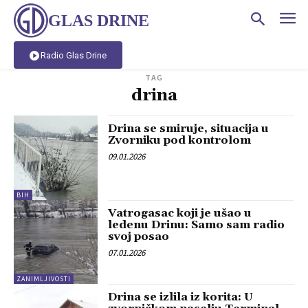
GLAS DRINE
Radio Glas Drine
TAG
drina
Drina se smiruje, situacija u
Zvorniku pod kontrolom
09.01.2026
BIH
Vatrogasac koji je ušao u
ledenu Drinu: Samo sam radio
svoj posao
07.01.2026
ZANIMLJIVOSTI
Drina se izlila iz korita: U