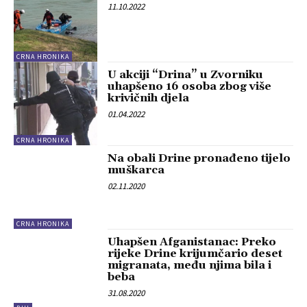
11.10.2022
CRNA HRONIKA
U akciji “Drina” u Zvorniku
uhapšeno 16 osoba zbog više
krivičnih djela
01.04.2022
CRNA HRONIKA
Na obali Drine pronađeno tijelo
muškarca
02.11.2020
CRNA HRONIKA
Uhapšen Afganistanac: Preko
rijeke Drine krijumčario deset
migranata, među njima bila i
beba
31.08.2020