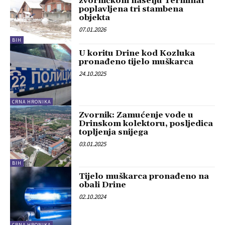
zvorničkom naselju Terminal
poplavljena tri stambena
objekta
07.01.2026
BIH
U koritu Drine kod Kozluka
pronađeno tijelo muškarca
24.10.2025
CRNA HRONIKA
Zvornik: Zamućenje vode u
Drinskom kolektoru, posljedica
topljenja snijega
03.01.2025
BIH
Tijelo muškarca pronađeno na
obali Drine
02.10.2024
CRNA HRONIKA