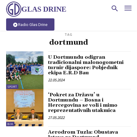
GLAS DRINE
Radio Glas Drine
TAG
dortmund
U Dortmundu odigran
tradicionalni malonogometni
turnir dijaspore: Pobjednik
ekipa E.R.D Bau
22.05.2024
SPORT
‘Pokret za Državu’ u
Dortmundu – Bosna i
Hercegovina se voli i mimo
reprezentativnih utakmica
27.05.2022
BIH
Aerodrom Tuzla: Obustava