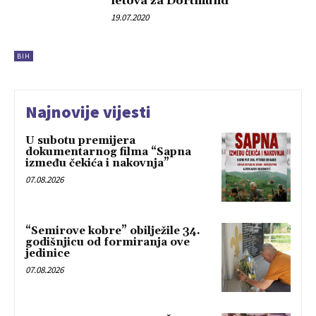
letova za Dortmund
19.07.2020
BIH
Najnovije vijesti
U subotu premijera
dokumentarnog filma “Sapna
između čekića i nakovnja”
07.08.2026
“Semirove kobre” obilježile 34.
godišnjicu od formiranja ove
jedinice
07.08.2026