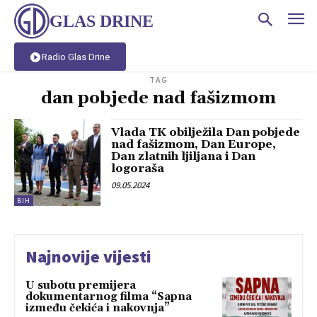
GLAS DRINE
Radio Glas Drine
TAG
dan pobjede nad fašizmom
Vlada TK obilježila Dan pobjede
nad fašizmom, Dan Europe,
Dan zlatnih ljiljana i Dan
logoraša
09.05.2024
BIH
Najnovije vijesti
U subotu premijera
dokumentarnog filma “Sapna
između čekića i nakovnja”