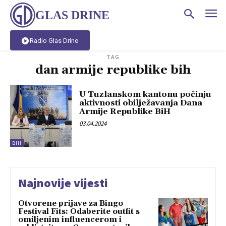
GLAS DRINE
Radio Glas Drine
TAG
dan armije republike bih
U Tuzlanskom kantonu počinju
aktivnosti obilježavanja Dana
Armije Republike BiH
03.04.2024
BIH
Najnovije vijesti
Otvorene prijave za Bingo
Festival Fits: Odaberite outfit s
omiljenim influencerom i