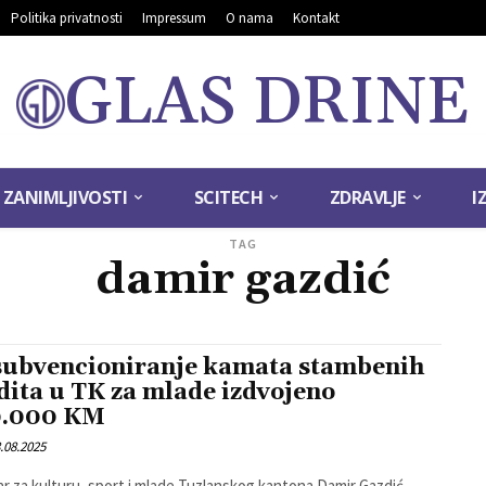
Politika privatnosti
Impressum
O nama
Kontakt
GLAS DRINE
ZANIMLJIVOSTI
SCITECH
ZDRAVLJE
I
TAG
damir gazdić
subvencioniranje kamata stambenih
dita u TK za mlade izdvojeno
0.000 KM
.08.2025
ar za kulturu, sport i mlade Tuzlanskog kantona Damir Gazdić