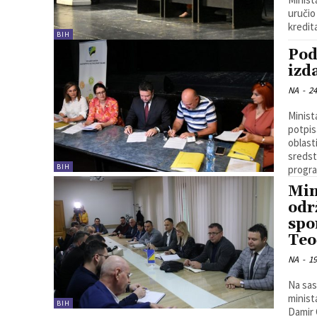
uručio
kredit
BIH
Pod
izd
NA
-
24
Minist
potpis
oblast
sredst
BIH
progra
Min
odr
spo
Teo
NA
-
19
Na sas
minist
BIH
Damir 