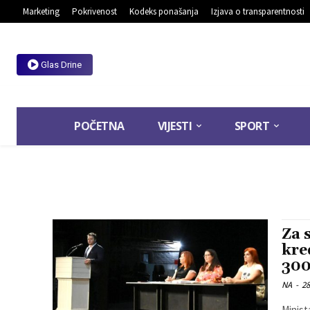
Marketing
Pokrivenost
Kodeks ponašanja
Izjava o transparentnosti
Glas Drine
POČETNA
VIJESTI
SPORT
Za 
kre
30
NA
-
28
Minist