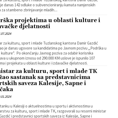
 je danas 142 odluke o subvencioniranju kamata namjenskih
a za stambeno zbrinjavanje mladih....
rška projektima u oblasti kulture i
avačke djelatnosti
.07.2024
ar za kulturu, sport i mlade Tuzlanskog kantona Damir Gazdić
ao je danas ugovore sa kandidatima po Javnom pozivu ,,Podrška u
i kulture”. Po okončanju Javnog poziva za odabir korisnika
ava u ukupnom iznosu od 290.000 KM uslove je ispunilo 107
ma i projekata u oblasti kulture i izdavačke djelatnosti.
istar za kulturu, sport i mlade TK
žao sastanak sa predstavnicima
rtskih saveza Kalesije, Sapne i
čaka
.01.2024
tanku u Kalesiji o aktuelnostima u sportu i aktivnostima u
arstvu za kulturu, sport i mlade TK, razgovorali su resorni ministar
Gazdić i predstavnici sportskih saveza iz Kalesije, Sapne i