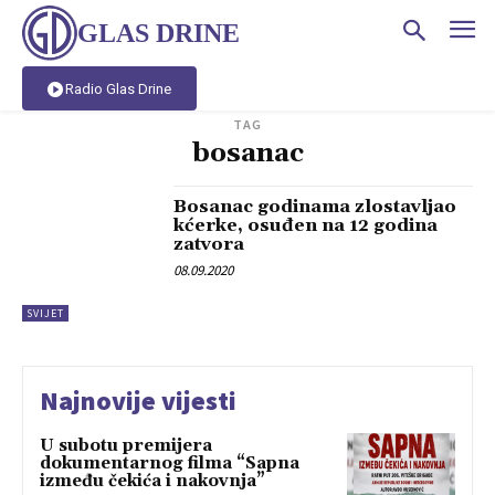
GLAS DRINE
Radio Glas Drine
TAG
bosanac
Bosanac godinama zlostavljao
kćerke, osuđen na 12 godina
zatvora
08.09.2020
SVIJET
Najnovije vijesti
U subotu premijera
dokumentarnog filma “Sapna
između čekića i nakovnja”