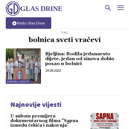
GLAS DRINE
Radio Glas Drine
TAG
bolnica sveti vračevi
Bjeljina: Rodila jedanaesto
dijete, jedan od sinova dobio
posao u bolnici
29.08.2022
ZANIMLJIVOSTI
Najnovije vijesti
U subotu premijera
dokumentarnog filma “Sapna
između čekića i nakovnja”