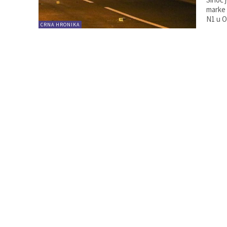
marke 
N1 u O
CRNA HRONIKA