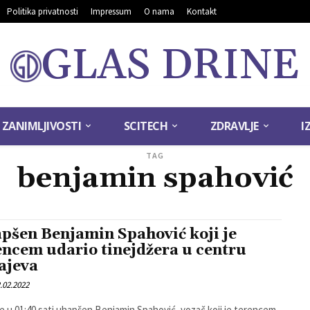
Politika privatnosti
Impressum
O nama
Kontakt
GLAS DRINE
ZANIMLJIVOSTI
SCITECH
ZDRAVLJE
I
TAG
benjamin spahović
pšen Benjamin Spahović koji je
encem udario tinejdžera u centru
ajeva
.02.2022
je u 01:40 sati uhapšen Benjamin Spahović, vozač koji je terencem