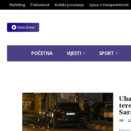
Marketing
Pokrivenost
Kodeks ponašanja
Izjava o transparentnosti
Glas Drine
POČETNA
VIJESTI
SPORT
Uha
ter
Sar
NA
-
12
Sinoć 