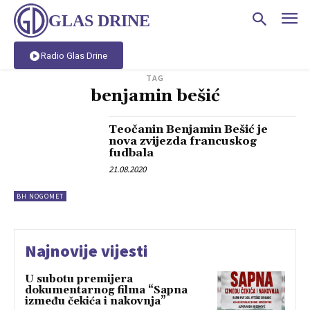
GLAS DRINE
Radio Glas Drine
TAG
benjamin bešić
Teočanin Benjamin Bešić je
nova zvijezda francuskog
fudbala
21.08.2020
BH NOGOMET
Najnovije vijesti
U subotu premijera
dokumentarnog filma “Sapna
između čekića i nakovnja”