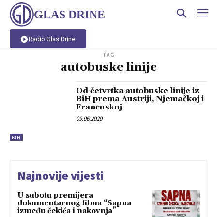
GLAS DRINE
Radio Glas Drine
TAG
autobuske linije
Od četvrtka autobuske linije iz
BiH prema Austriji, Njemačkoj i
Francuskoj
09.06.2020
BIH
Najnovije vijesti
U subotu premijera
dokumentarnog filma “Sapna
između čekića i nakovnja”