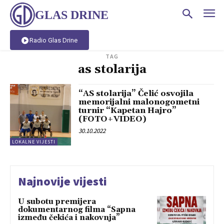
GLAS DRINE
Radio Glas Drine
TAG
as stolarija
“AS stolarija” Čelić osvojila
memorijalni malonogometni
turnir “Kapetan Hajro”
(FOTO+VIDEO)
30.10.2022
LOKALNE VIJESTI
Najnovije vijesti
U subotu premijera
dokumentarnog filma “Sapna
između čekića i nakovnja”