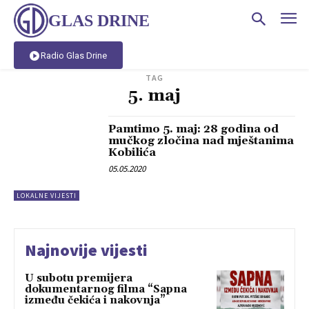
GLAS DRINE
Radio Glas Drine
TAG
5. maj
Pamtimo 5. maj: 28 godina od
mučkog zločina nad mještanima
Kobilića
05.05.2020
LOKALNE VIJESTI
Najnovije vijesti
U subotu premijera
dokumentarnog filma “Sapna
između čekića i nakovnja”