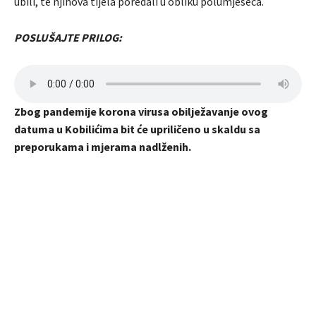
ubili, te njihova tijela poredali u obliku polumjeseca.
POSLUŠAJTE PRILOG:
Zbog pandemije korona virusa obilježavanje ovog
datuma u Kobilićima bit će upriličeno u skaldu sa
preporukama i mjerama nadlženih.