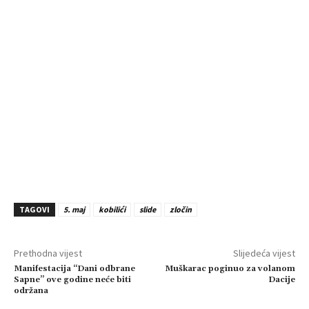
TAGOVI
5. maj
kobilići
slide
zločin
Prethodna vijest
Slijedeća vijest
Manifestacija “Dani odbrane
Muškarac poginuo za volanom
Sapne” ove godine neće biti
Dacije
održana