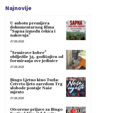
Najnovije
U subotu premijera
dokumentarnog filma
“Sapna između čekića i
nakovnja”
07.08.2026
“Semirove kobre”
obilježile 34. godišnjicu od
formiranja ove jedinice
07.08.2026
Bingo Ljetno kino Tuzla:
Četvrto ljeto zaredom Trg
slobode postaje Naše
mjesto
07.08.2026
Otvorene prijave za Bingo