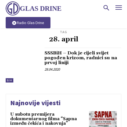
GLAS DRINE
Radio Glas Drine
TAG
28. april
SSSBiH – Dok je cijeli svijet
pogođen krizom, radnici su na
prvoj liniji
28.04.2020
BIH
Najnovije vijesti
U subotu premijera
dokumentarnog filma “Sapna
između čekića i nakovnja”