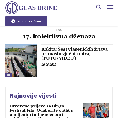
GLAS DRINE
Radio Glas Drine
TAG
17. kolektivna dženaza
Rakita: Šest vlaseničkih žrtava
pronašlo vječni smiraj
(FOTO/VIDEO)
26.06.2021
BIH
Najnovije vijesti
Otvorene prijave za Bingo
Festival Fits: Odaberite outfit s
omiljenim influencerom i