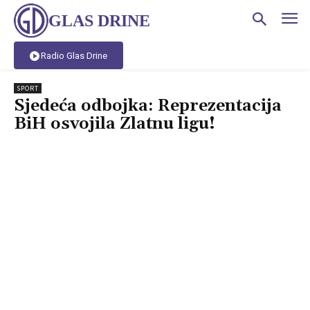
GLAS DRINE
Radio Glas Drine
SPORT
Sjedeća odbojka: Reprezentacija
BiH osvojila Zlatnu ligu!