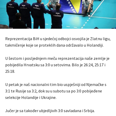
Reprezentacija BiH u sjedećoj odbojci osvojila je Zlatnu ligu,
takmičenje koje se proteklih dana održavalo u Holandiji.
U šestom i posljednjem meču reprezentacija naše zemlje je
pobijedila Hrvatsku sa 3:0 u setovima. Bilo je 26:24, 25:17 i
25:18.
U petak je naš nacionalni tim bio uspješniji od Njemačke s
3:1 te Rusije sa 3:2, dok su u subotu sa po 3:0 pobijeđene
selekcije Holandije i Ukrajine.
Jučer je sa također ubjedljivih 3:0 savladana i Srbija.