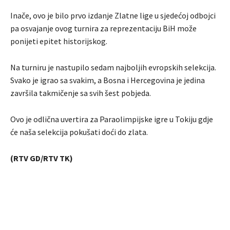
Inače, ovo je bilo prvo izdanje Zlatne lige u sjedećoj odbojci
pa osvajanje ovog turnira za reprezentaciju BiH može
ponijeti epitet historijskog.
Na turniru je nastupilo sedam najboljih evropskih selekcija.
Svako je igrao sa svakim, a Bosna i Hercegovina je jedina
završila takmičenje sa svih šest pobjeda.
Ovo je odlična uvertira za Paraolimpijske igre u Tokiju gdje
će naša selekcija pokušati doći do zlata.
(RTV GD/RTV TK)