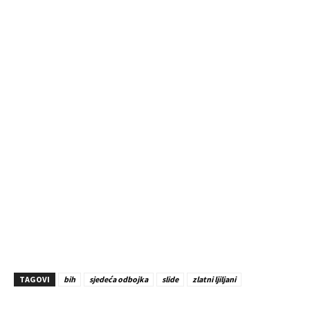
TAGOVI
bih
sjedeća odbojka
slide
zlatni ljiljani