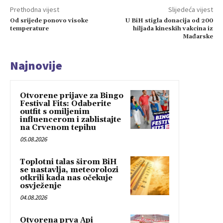
Prethodna vijest
Slijedeća vijest
Od srijede ponovo visoke
U BiH stigla donacija od 200
temperature
hiljada kineskih vakcina iz
Mađarske
Najnovije
Otvorene prijave za Bingo
Festival Fits: Odaberite
outfit s omiljenim
influencerom i zablistajte
na Crvenom tepihu
05.08.2026
Toplotni talas širom BiH
se nastavlja, meteorolozi
otkrili kada nas očekuje
osvježenje
04.08.2026
Otvorena prva Api