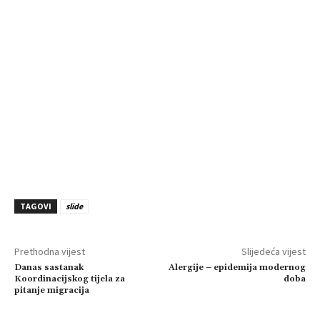
TAGOVI
slide
Prethodna vijest
Slijedeća vijest
Danas sastanak
Alergije – epidemija modernog
Koordinacijskog tijela za
doba
pitanje migracija