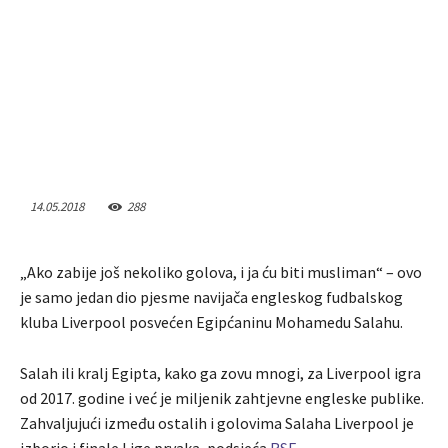
14.05.2018
288
„Ako zabije još nekoliko golova, i ja ću biti musliman“ – ovo
je samo jedan dio pjesme navijača engleskog fudbalskog
kluba Liverpool posvećen Egipćaninu Mohamedu Salahu.
Salah ili kralj Egipta, kako ga zovu mnogi, za Liverpool igra
od 2017. godine i već je miljenik zahtjevne engleske publike.
Zahvaljujući između ostalih i golovima Salaha Liverpool je