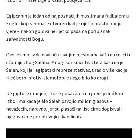
izborio i finale Lige prvaka, podsjeća
RSE.
Egipćanin je jedan od najpoznatijih muslimana fudbalera u
Engleskoj i veoma je otvoren kad je riječ o prakticiranju
vjere – nakon golova nerijetko pada na pod u znak
zahvalnosti Bogu.
Ovo je i motiv da navijači u svojim pjesmama kažu da će ići i u
džamiju zbog Salaha. Mnogi korisnici Twittera kažu da je
Salah, koji je i egipatski reprezentativac, uradio više kad je
riječ borbi protiv islamofobije nego bilo ko drugi.
U Egiptu je omiljen, što se pokazalo i na predsjedničkim
izborima kada je Mo Salah osvojio milion glasova –
nevažećih, naravno, jer su glasači na listićima dopisivali
njegovo ime pored dvojice kandidata.