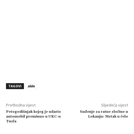
TAGOVI
slide
Prethodna vijest
Slijedeća vijest
Petogodišnjak kojeg je udario
Suđenje za ratne zločine u
automobil preminuo u UKC-u
Lokanju: Metak u čelo
Tuzla