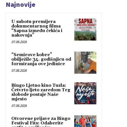
Najnovije
U subotu premijera
dokumentarnog filma
“Sapna između čekića i
nakovnja”
07.08.2026
“Semirove kobre”
obilježile 34. godišnjicu od
formiranja ove jedinice
07.08.2026
Bingo Ljetno kino Tuzla:
Četvrto ljeto zaredom Trg
slobode postaje Naše
mjesto
07.08.2026
Otvorene prijave za Bingo
Festival Fits: Odaberite