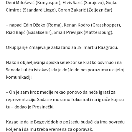
Deni Milošević (Konyaspor), Elvis Sarić (Sarajevo), Gojko
Cimirot (Standard Liege), Goran Zakarić (Željezničar)
– napad: Edin Džeko (Roma), Kenan Kodro (Grasshopper),
Riad Bajić (Basaksehir), Smail Prevljak (Mattersburg).
Okupljanje Zmajeva je zakazano za 19. mart u Razgradu.
Nakon objavljivanja spiska selektor se kratko osvrnuo i na
Senada Lulića istakavši da je došlo do nesporazuma u cijeloj
komunikaciji.
– On je sam kroz medije rekao ponovo da neće igrati za
reprezentaciju. Sada se moramo fokusirati na igrače koji su
tu – dodao je Prosinečki.
Kazao je da je Begović dobio poštedu budući da ima povredu
koljena i da mu treba vremena za oporavak.