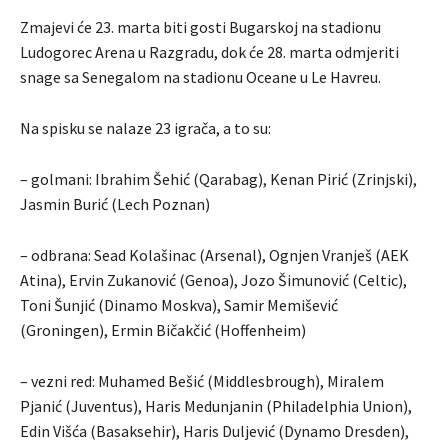
Zmajevi će 23. marta biti gosti Bugarskoj na stadionu
Ludogorec Arena u Razgradu, dok će 28. marta odmjeriti
snage sa Senegalom na stadionu Oceane u Le Havreu.
Na spisku se nalaze 23 igrača, a to su:
– golmani: Ibrahim Šehić (Qarabag), Kenan Pirić (Zrinjski),
Jasmin Burić (Lech Poznan)
– odbrana: Sead Kolašinac (Arsenal), Ognjen Vranješ (AEK
Atina), Ervin Zukanović (Genoa), Jozo Šimunović (Celtic),
Toni Šunjić (Dinamo Moskva), Samir Memišević
(Groningen), Ermin Bičakčić (Hoffenheim)
– vezni red: Muhamed Bešić (Middlesbrough), Miralem
Pjanić (Juventus), Haris Medunjanin (Philadelphia Union),
Edin Višća (Basaksehir), Haris Duljević (Dynamo Dresden),