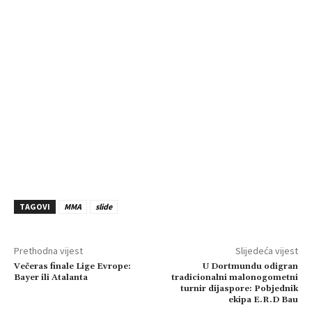
TAGOVI
MMA
slide
Prethodna vijest
Slijedeća vijest
Večeras finale Lige Evrope:
U Dortmundu odigran
Bayer ili Atalanta
tradicionalni malonogometni
turnir dijaspore: Pobjednik
ekipa E.R.D Bau