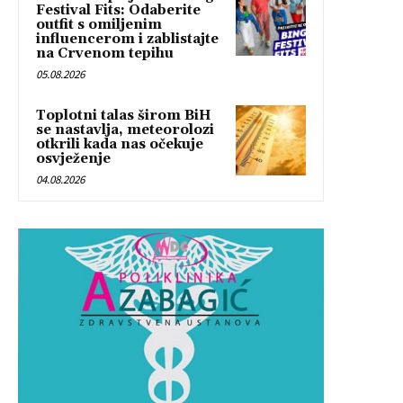
Festival Fits: Odaberite
outfit s omiljenim
influencerom i zablistajte
na Crvenom tepihu
05.08.2026
Toplotni talas širom BiH
se nastavlja, meteorolozi
otkrili kada nas očekuje
osvježenje
04.08.2026