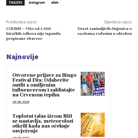
TAGOVI
instagram
slide
Prethodna vijest
Slijedeća vijest
CIKBiH – Više od 1.000
Deset zanimljivih činjenica o
biračkih odbora nije ispunilo
osobama rođenim u oktobru
propisane obaveze
Najnovije
Otvorene prijave za Bingo
Festival Fits: Odaberite
outfit s omiljenim
influencerom i zablistajte
na Crvenom tepihu
05.08.2026
Toplotni talas širom BiH
se nastavlja, meteorolozi
otkrili kada nas očekuje
osvježenje