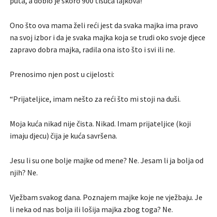
puta, a dobio je skoro 900 tisuća lajkova!
Ono što ova mama želi reći jest da svaka majka ima pravo
na svoj izbor i da je svaka majka koja se trudi oko svoje djece
zapravo dobra majka, radila ona isto što i svi ili ne.
Prenosimo njen post u cijelosti:
“Prijateljice, imam nešto za reći što mi stoji na duši.
Moja kuća nikad nije čista. Nikad. Imam prijateljice (koji
imaju djecu) čija je kuća savršena.
Jesu li su one bolje majke od mene? Ne. Jesam li ja bolja od
njih? Ne.
Vježbam svakog dana. Poznajem majke koje ne vježbaju. Je
li neka od nas bolja ili lošija majka zbog toga? Ne.