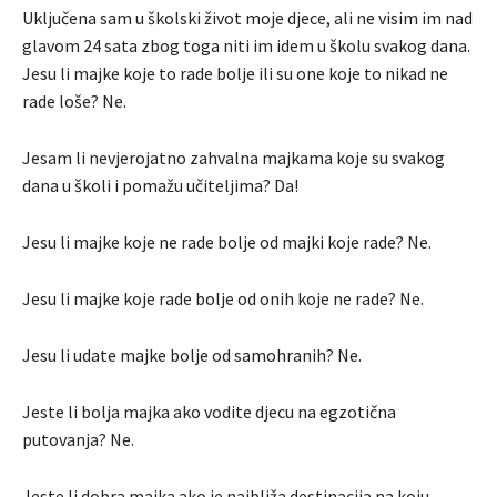
Uključena sam u školski život moje djece, ali ne visim im nad
glavom 24 sata zbog toga niti im idem u školu svakog dana.
Jesu li majke koje to rade bolje ili su one koje to nikad ne
rade loše? Ne.
Jesam li nevjerojatno zahvalna majkama koje su svakog
dana u školi i pomažu učiteljima? Da!
Jesu li majke koje ne rade bolje od majki koje rade? Ne.
Jesu li majke koje rade bolje od onih koje ne rade? Ne.
Jesu li udate majke bolje od samohranih? Ne.
Jeste li bolja majka ako vodite djecu na egzotična
putovanja? Ne.
Jeste li dobra majka ako je najbliža destinacija na koju