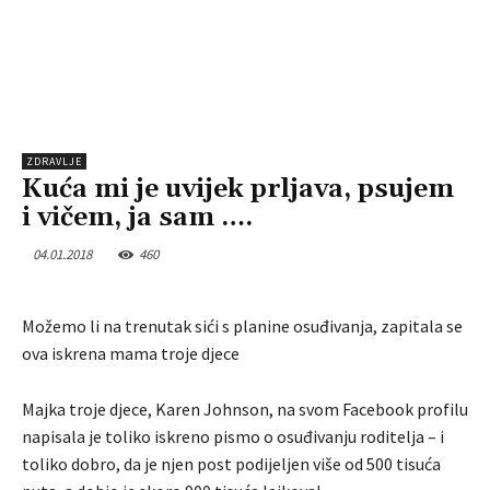
ZDRAVLJE
Kuća mi je uvijek prljava, psujem
i vičem, ja sam ….
04.01.2018
460
Možemo li na trenutak sići s planine osuđivanja, zapitala se
ova iskrena mama troje djece
Majka troje djece, Karen Johnson, na svom Facebook profilu
napisala je toliko iskreno pismo o osuđivanju roditelja – i
toliko dobro, da je njen post podijeljen više od 500 tisuća