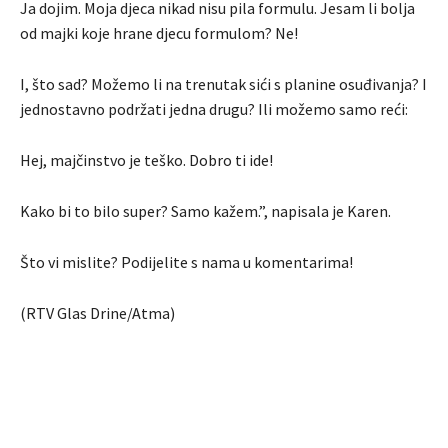
Ja dojim. Moja djeca nikad nisu pila formulu. Jesam li bolja
od majki koje hrane djecu formulom? Ne!
I, što sad? Možemo li na trenutak sići s planine osuđivanja? I
jednostavno podržati jedna drugu? Ili možemo samo reći:
Hej, majčinstvo je teško. Dobro ti ide!
Kako bi to bilo super? Samo kažem.”, napisala je Karen.
Što vi mislite? Podijelite s nama u komentarima!
(RTV Glas Drine/Atma)