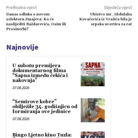
Prethodna vijest
Slijedeća vijest
Danas odluka o novom
Ubistvo mr. Abdulaha
selektoru Zmajeva: Ko će
Kovačevića iz Vražića bila je
naslijediti Baždarevića, Osim ili
srpska uvertira za rat
Prosinečki?
Najnovije
U subotu premijera
dokumentarnog filma
“Sapna između čekića i
nakovnja”
07.08.2026
“Semirove kobre”
obilježile 34. godišnjicu od
formiranja ove jedinice
07.08.2026
Bingo Ljetno kino Tuzla: