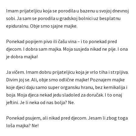
Imam prijateljicu koja se porodila u bazenu u svojoj dnevnoj
sobi. Ja sam se porodila u gradskoj bolnici uz besplatnu
epiduralnu. Obje smo sjajne majke.
Ponekad popijem pivo ili čašu vina – i to ponekad pred
djecom. I dobra sam majka. Moja susjeda nikad ne pije. I ona
je dobra majka!
Ja vičem. Imam dobru prijateljicu koja je vrlo tiha i strpljiva.
Divim joj se. Ali, obje smo odlične majke! Poznajem majke
koje djeci daju samo super organsku hranu, bez kemikalija i
boja. Moja djeca nekad jedu sladoled za doručak. I to onaj
jeftini. Je li neka od nas bolja? Ne.
Ponekad psujem, ali nikad pred djecom. Jesam li zbog toga
loša majka? Ne!