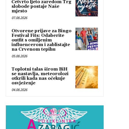
Četvrto ljeto zaredom Trg
slobode postaje Naše
mjesto
07.08.2026
Otvorene prijave za Bingo
Festival Fits: Odaberite
outfit s omiljenim
influencerom i zablistajte
na Crvenom tepihu
05.08.2026
Toplotni talas širom BiH
se nastavlja, meteorolozi
otkrili kada nas očekuje
osvježenje
04.08.2026