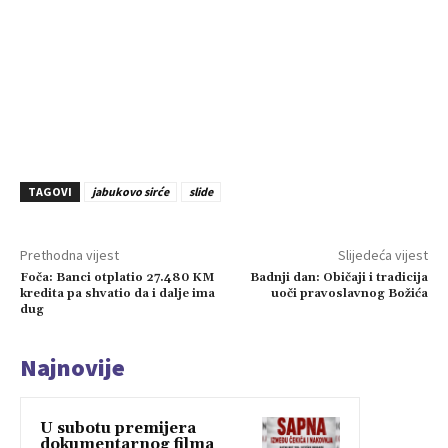
TAGOVI
jabukovo sirće
slide
Prethodna vijest
Slijedeća vijest
Foča: Banci otplatio 27.480 KM
Badnji dan: Običaji i tradicija
kredita pa shvatio da i dalje ima
uoči pravoslavnog Božića
dug
Najnovije
U subotu premijera
dokumentarnog filma