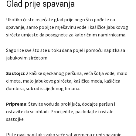
Glad prije spavanja
Ukoliko često osjećate glad prije nego što pođete na
spavanje, samo popijte mješavinu vode i kašičice jabukovog
sirćeta umjesto da posegnete za kaloričnim namirnicama.
Sagorite sve što ste u toku dana pojeli pomoću napitka sa
jabukovim sirćetom
Sastojci
: 2 kašike sjeckanog peršuna, veća šolja vode, malo
cimeta, malo jabukovog sirćeta, kašičica meda, kašičica
đumbira, sok od iscijeđenog limuna.
Priprema
: Stavite vodu da proključa, dodajte peršun i
ostavite da se ohladi. Procijedite, pa dodajte i ostale
sastojke.
Pijte ovaj napitak svako veče sat vremena pred spavanje,