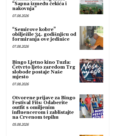
“Sapna između čekića i
nakovnja”
07.08.2026
“Semirove kobre”
obilježile 34. godišnjicu od
formiranja ove jedinice
07.08.2026
Bingo Ljetno kino Tuzla:
Četvrto ljeto zaredom Trg
slobode postaje Naše
mjesto
07.08.2026
Otvorene prijave za Bingo
Festival Fits: Odaberite
outfit s omiljenim
influencerom i zablistajte
na Crvenom tepihu
05.08.2026