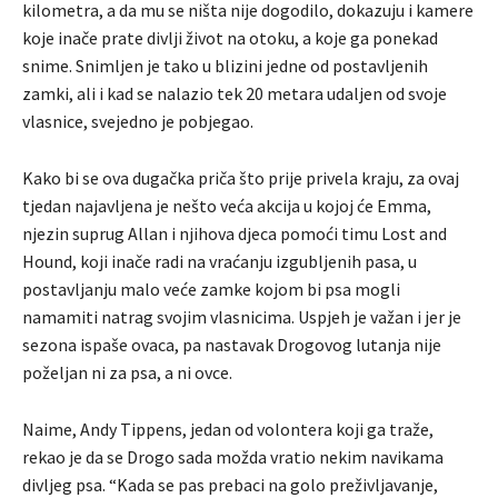
kilometra, a da mu se ništa nije dogodilo, dokazuju i kamere
koje inače prate divlji život na otoku, a koje ga ponekad
snime. Snimljen je tako u blizini jedne od postavljenih
zamki, ali i kad se nalazio tek 20 metara udaljen od svoje
vlasnice, svejedno je pobjegao.
Kako bi se ova dugačka priča što prije privela kraju, za ovaj
tjedan najavljena je nešto veća akcija u kojoj će Emma,
njezin suprug Allan i njihova djeca pomoći timu Lost and
Hound, koji inače radi na vraćanju izgubljenih pasa, u
postavljanju malo veće zamke kojom bi psa mogli
namamiti natrag svojim vlasnicima. Uspjeh je važan i jer je
sezona ispaše ovaca, pa nastavak Drogovog lutanja nije
poželjan ni za psa, a ni ovce.
Naime, Andy Tippens, jedan od volontera koji ga traže,
rekao je da se Drogo sada možda vratio nekim navikama
divljeg psa. “Kada se pas prebaci na golo preživljavanje,