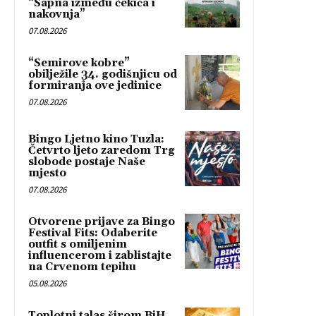
“Sapna između čekića i
nakovnja”
07.08.2026
“Semirove kobre”
obilježile 34. godišnjicu od
formiranja ove jedinice
07.08.2026
Bingo Ljetno kino Tuzla:
Četvrto ljeto zaredom Trg
slobode postaje Naše
mjesto
07.08.2026
Otvorene prijave za Bingo
Festival Fits: Odaberite
outfit s omiljenim
influencerom i zablistajte
na Crvenom tepihu
05.08.2026
Toplotni talas širom BiH