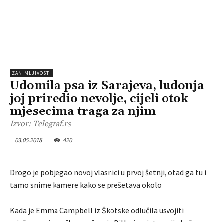
ZANIMLJIVOSTI
Udomila psa iz Sarajeva, ludonja
joj priredio nevolje, cijeli otok
mjesecima traga za njim
Izvor: Telegraf.rs
03.05.2018
420
Drogo je pobjegao novoj vlasnici u prvoj šetnji, otad ga tu i
tamo snime kamere kako se prešetava okolo
Kada je Emma Campbell iz Škotske odlučila usvojiti