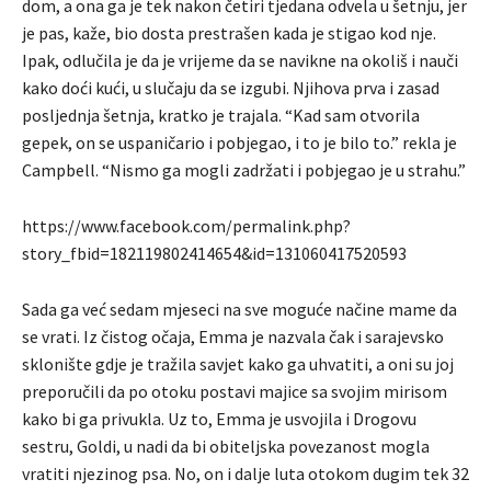
dom, a ona ga je tek nakon četiri tjedana odvela u šetnju, jer
je pas, kaže, bio dosta prestrašen kada je stigao kod nje.
Ipak, odlučila je da je vrijeme da se navikne na okoliš i nauči
kako doći kući, u slučaju da se izgubi. Njihova prva i zasad
posljednja šetnja, kratko je trajala. “Kad sam otvorila
gepek, on se uspaničario i pobjegao, i to je bilo to.” rekla je
Campbell. “Nismo ga mogli zadržati i pobjegao je u strahu.”
https://www.facebook.com/permalink.php?
story_fbid=182119802414654&id=131060417520593
Sada ga već sedam mjeseci na sve moguće načine mame da
se vrati. Iz čistog očaja, Emma je nazvala čak i sarajevsko
sklonište gdje je tražila savjet kako ga uhvatiti, a oni su joj
preporučili da po otoku postavi majice sa svojim mirisom
kako bi ga privukla. Uz to, Emma je usvojila i Drogovu
sestru, Goldi, u nadi da bi obiteljska povezanost mogla
vratiti njezinog psa. No, on i dalje luta otokom dugim tek 32