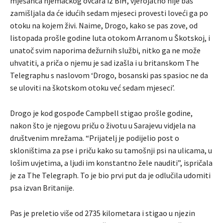
mješanca njemačkog ovčara iz BiH, vjerojatno nije baš
zamišljala da će idućih sedam mjeseci provesti loveći ga po
otoku na kojem živi. Naime, Drogo, kako se pas zove, od
listopada prošle godine luta otokom Arranom u Škotskoj, i
unatoč svim naporima dežurnih službi, nitko ga ne može
uhvatiti, a priča o njemu je sad izašla i u britanskom The
Telegraphu s naslovom ‘Drogo, bosanski pas spasioc ne da
se uloviti na škotskom otoku već sedam mjeseci’.
Drogo je kod gospođe Campbell stigao prošle godine,
nakon što je njegovu priču o životu u Sarajevu vidjela na
društvenim mrežama. “Prijatelj je podijelio post o
skloništima za pse i priču kako su tamošnji psi na ulicama, u
lošim uvjetima, a ljudi im konstantno žele nauditi”, ispričala
je za The Telegraph. To je bio prvi put da je odlučila udomiti
psa izvan Britanije.
Pas je preletio više od 2735 kilometara i stigao u njezin