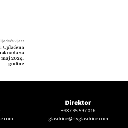
lijedeća vijest
K: Uplaćena
 naknada za
 maj 2024.
godine
Direktor
0
+387 35 597 016
ne.com
glasdrine@rtvglasdrine.com