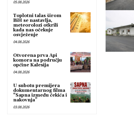
05.08.2026
Toplotni talas širom
BiH se nastavlja,
meteorolozi otkrili
kada nas očekuje
osvježenje
04.08.2026
Otvorena prva Api
komora na području
općine Kalesija
04.08.2026
U subotu premijera
dokumentarnog filma
“Sapna između čekića i
nakovnja”
03.08.2026