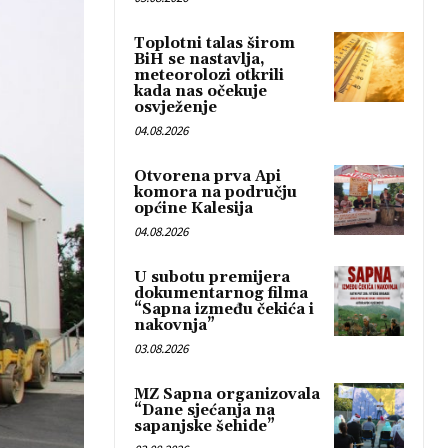
Toplotni talas širom
BiH se nastavlja,
meteorolozi otkrili
kada nas očekuje
osvježenje
04.08.2026
Otvorena prva Api
komora na području
općine Kalesija
04.08.2026
U subotu premijera
dokumentarnog filma
“Sapna između čekića i
nakovnja”
03.08.2026
MZ Sapna organizovala
“Dane sjećanja na
sapanjske šehide”