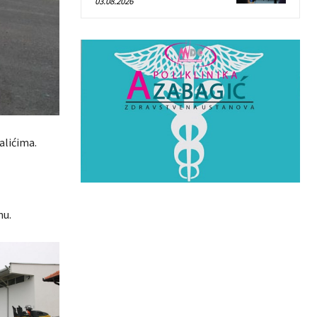
03.08.2026
alićima.
nu.