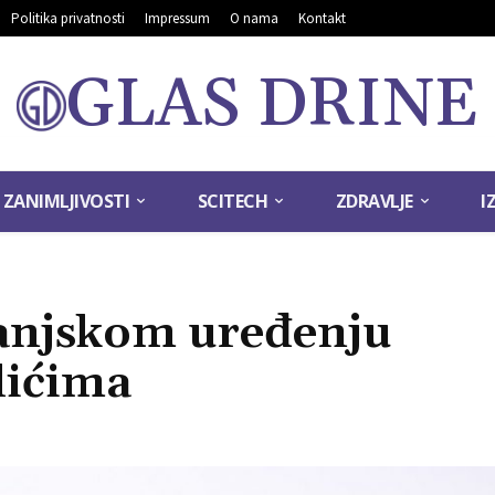
Politika privatnosti
Impressum
O nama
Kontakt
GLAS DRINE
ZANIMLJIVOSTI
SCITECH
ZDRAVLJE
I
vanjskom uređenju
lićima