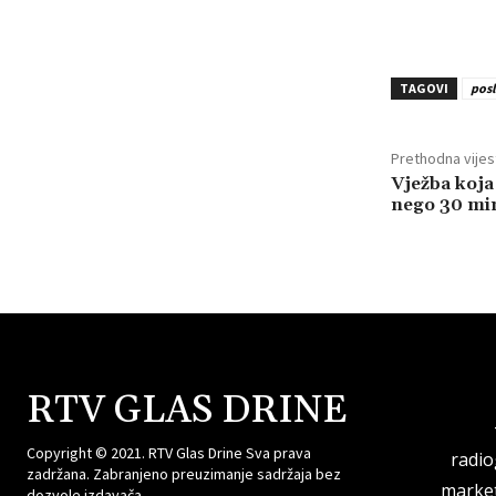
TAGOVI
posl
Prethodna vijes
Vježba koja 
nego 30 min
RTV GLAS DRINE
Copyright © 2021. RTV Glas Drine Sva prava
radi
zadržana. Zabranjeno preuzimanje sadržaja bez
market
dozvole izdavača.