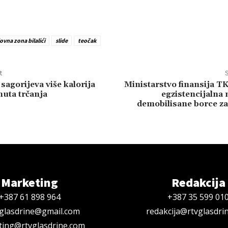
ovna zona bilalići
slide
teočak
t
S
sagorijeva više kalorija
Ministarstvo finansija T
uta trčanja
egzistencijalna
demobilisane borce za
Marketing
Redakcija
+387 61 898 964
+387 35 599 01
oglasdrine@gmail.com
redakcija@rtvglasdri
ing@rtvglasdrine.com