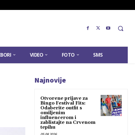
ZBORI
VIDEO
FOTO
SMS
Najnovije
Otvorene prijave za
Bingo Festival Fits:
Odaberite outfit s
omiljenim
influencerom i
zablistajte na Crvenom
tepihu
05.08.2026