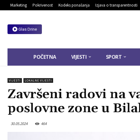
Marketing
Pokrivenost
Kodeks ponašanja
Izjava o transparentnosti
Glas Drine
POČETNA
VIJESTI
SPORT
VIJESTI
LOKALNE VIJESTI
Završeni radovi na 
poslovne zone u Bila
30.05.2024
464