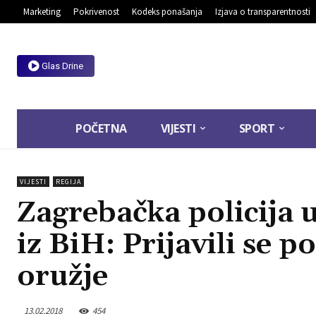
Marketing
Pokrivenost
Kodeks ponašanja
Izjava o transparentnosti
Glas Drine
POČETNA
VIJESTI
SPORT
VIJESTI
REGIJA
Zagrebačka policija 
iz BiH: Prijavili se 
oružje
13.02.2018
454