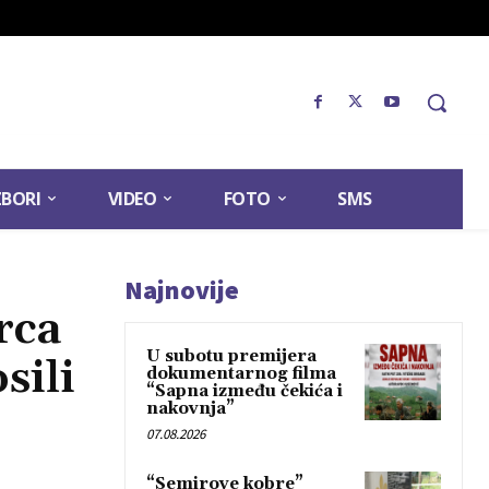
ZBORI
VIDEO
FOTO
SMS
Najnovije
rca
U subotu premijera
sili
dokumentarnog filma
“Sapna između čekića i
nakovnja”
07.08.2026
“Semirove kobre”