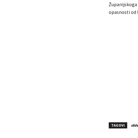
Županijskoga 
opasnosti od b
TAGOVI
slid