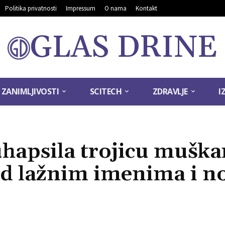
Politika privatnosti
Impressum
O nama
Kontakt
GLAS DRINE
ZANIMLJIVOSTI
SCITECH
ZDRAVLJE
I
uhapsila trojicu muška
pod lažnim imenima i no