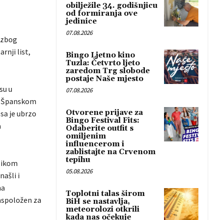
obilježile 34. godišnjicu
od formiranja ove
jedinice
07.08.2026
 zbog
rnji list,
Bingo Ljetno kino
Tuzla: Četvrto ljeto
zaredom Trg slobode
postaje Naše mjesto
su u
07.08.2026
 u Španskom
Otvorene prijave za
sa je ubrzo
Bingo Festival Fits:
a
Odaberite outfit s
omiljenim
influencerom i
zablistajte na Crvenom
tepihu
ilikom
05.08.2026
našli i
ma
Toplotni talas širom
aspoložen za
BiH se nastavlja,
meteorolozi otkrili
kada nas očekuje