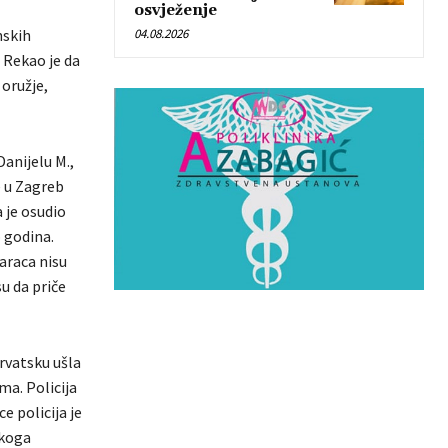
osvježenje
nskih
04.08.2026
. Rekao je da
 oružje,
Danijelu M.,
e u Zagreb
 je osudio
 godina.
karaca nisu
u da priče
rvatsku ušla
ma. Policija
e policija je
čkoga