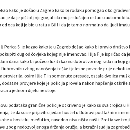
 rekao kako je došao u Zagreb kako bi rođaku pomogao oko građevi
ao je da je pištolj njegov, ali da mu je slučajno ostao u automobilu
o od oca koji je bio u ratu u BiH i da je tamo normalno da ljudi imaju
lj Perica S. je kazao kako je u Zagreb došao kako bi pravio društvo 
 pokupiti dug od čovjeka kojeg nije imenovao. Ilija F. je ispričao da j
edam dana kako bi počeo služiti kaznu dobrotvornog rada na koji ga
u Dubrovniku zbog nanošenja teške tjelesne povrede prije nekoliko
ja provjerila, osim Ilije F. i spomenute presude, ostala dvojica muš
 dodatne provjere koje je policija provela nakon hapšenja otkrile s
aca u jednom dijelu ne stoje.
vu podataka granične policije otkriveno je kako su sva trojica u H
enja, te da su se prijavili u jedan hostel u Dubravi pod lažnim imeni
i sobe u hostelu, međutim, navodno nisu ništa našli. Protiv sve trojic
javu zbog nedozvoljenoga držanja oružja, a istražni sudija zagreba