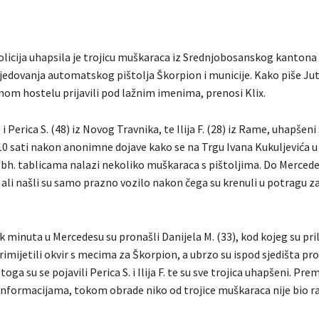
licija uhapsila je trojicu muškaraca iz Srednjobosanskog kantona
edovanja automatskog pištolja Škorpion i municije. Kako piše Juta
dnom hostelu prijavili pod lažnim imenima, prenosi Klix.
 i Perica S. (48) iz Novog Travnika, te Ilija F. (28) iz Rame, uhapšeni 
10 sati nakon anonimne dojave kako se na Trgu Ivana Kukuljevića
 bh. tablicama nalazi nekoliko muškaraca s pištoljima. Do Mercede
, ali našli su samo prazno vozilo nakon čega su krenuli u potragu z
 minuta u Mercedesu su pronašli Danijela M. (33), kod kojeg su pr
rimijetili okvir s mecima za Škorpion, a ubrzo su ispod sjedišta pro
oga su se pojavili Perica S. i Ilija F. te su sve trojica uhapšeni. Pre
nformacijama, tokom obrade niko od trojice muškaraca nije bio r