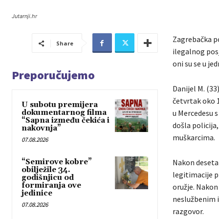
Jutarnji.hr
Zagrebačka po
Share
ilegalnog posj
oni su se u je
Preporučujemo
Danijel M. (33)
četvrtak oko 
U subotu premijera
dokumentarnog filma
u Mercedesu s
“Sapna između čekića i
došla policija
nakovnja”
muškarcima.
07.08.2026
“Semirove kobre”
Nakon desetak
obilježile 34.
legitimacije p
godišnjicu od
formiranja ove
oružje. Nakon t
jedinice
neslužbenim i
07.08.2026
razgovor.