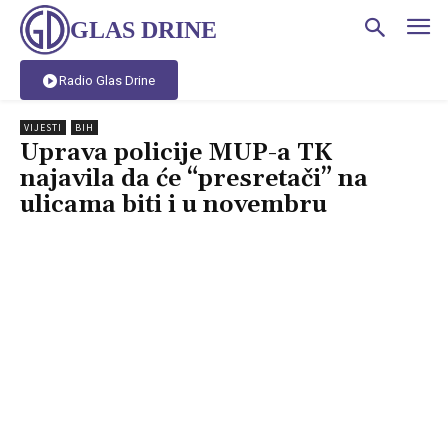
GLAS DRINE
Radio Glas Drine
VIJESTI
BIH
Uprava policije MUP-a TK
najavila da će “presretači” na
ulicama biti i u novembru