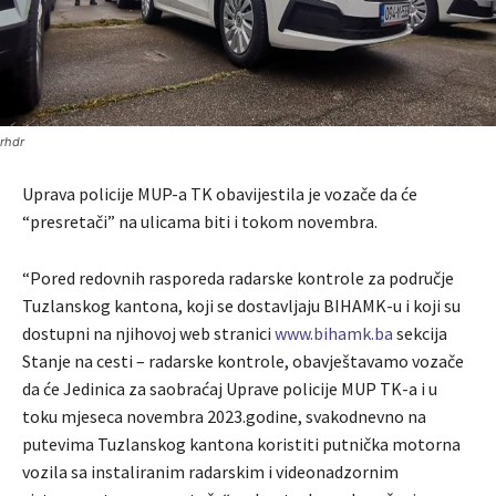
rhdr
Uprava policije MUP-a TK obavijestila je vozače da će
“presretači” na ulicama biti i tokom novembra.
“Pored redovnih rasporeda radarske kontrole za područje
Tuzlanskog kantona, koji se dostavljaju BIHAMK-u i koji su
dostupni na njihovoj web stranici
www.bihamk.ba
sekcija
Stanje na cesti – radarske kontrole, obavještavamo vozače
da će Jedinica za saobraćaj Uprave policije MUP TK-a i u
toku mjeseca novembra 2023.godine, svakodnevno na
putevima Tuzlanskog kantona koristiti putnička motorna
vozila sa instaliranim radarskim i videonadzornim