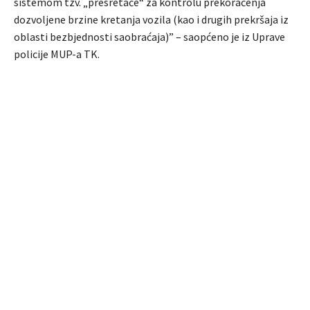
sistemom tzv. „presretače“ za kontrolu prekoračenja
dozvoljene brzine kretanja vozila (kao i drugih prekršaja iz
oblasti bezbjednosti saobraćaja)” – saopćeno je iz Uprave
policije MUP-a TK.