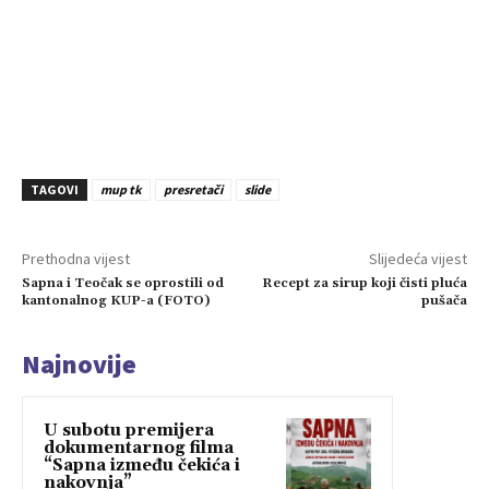
TAGOVI
mup tk
presretači
slide
Prethodna vijest
Slijedeća vijest
Sapna i Teočak se oprostili od
Recept za sirup koji čisti pluća
kantonalnog KUP-a (FOTO)
pušača
Najnovije
U subotu premijera
dokumentarnog filma
“Sapna između čekića i
nakovnja”