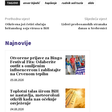
TAGOVI
enver bijedić
hapšenje
rudnik soli tuzla
slide
Prethodna vijest
Slijedeća vijest
Otkrivena još četiri slučaja
Lideri probosanskih stranaka
britanskog soja virusa u BiH
danas u Srebrenici
Najnovije
Otvorene prijave za Bingo
Festival Fits: Odaberite
outfit s omiljenim
influencerom i zablistajte
na Crvenom tepihu
05.08.2026
Toplotni talas širom BiH
se nastavlja, meteorolozi
otkrili kada nas očekuje
osvježenje
04.08.2026