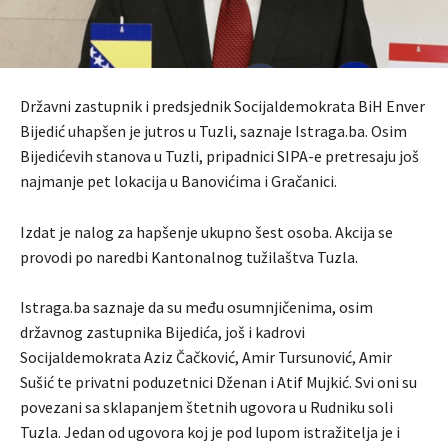
Državni zastupnik i predsjednik Socijaldemokrata BiH Enver
Bijedić uhapšen je jutros u Tuzli, saznaje Istraga.ba. Osim
Bijedićevih stanova u Tuzli, pripadnici SIPA-e pretresaju još
najmanje pet lokacija u Banovićima i Gračanici.
Izdat je nalog za hapšenje ukupno šest osoba. Akcija se
provodi po naredbi Kantonalnog tužilaštva Tuzla.
Istraga.ba saznaje da su među osumnjičenima, osim
državnog zastupnika Bijedića, još i kadrovi
Socijaldemokrata Aziz Čačković, Amir Tursunović, Amir
Sušić te privatni poduzetnici Dženan i Atif Mujkić. Svi oni su
povezani sa sklapanjem štetnih ugovora u Rudniku soli
Tuzla. Jedan od ugovora koj je pod lupom istražitelja je i