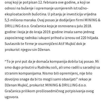
onaj koji je potpisan 12. februara ove godine, a koji se
odnosi na bušenje i opremanje usmjerenih istražno-
eksploatacionih bušotina. U pitanju je investicija vrijedna
5,5 miliona maraka. Ovaj posao je dodijeljen firmi MINING &
DRILLING d.o.o. Gračanica koja je osnovana u julu 2018.
godine i koja je do kraja 2019. godine imala samo jednog
zaposlenog radnika i ukupni prihod u iznosu od 220 hiljada.
Suvlasnik te firme je osumnjičeni Atif Mujkić dok je
prokurist njegov sin Dženan.
“To je prvi put da je domaća kompanija dobila taj posao. Mi
smo dugo prisutni u Rudniku soli, ali smo radili u saradnji sa
stranim kompanijama. Nismo bili opremljeni, nije bilo
dovoljno snage da bi to mogli sami obavljati” rekao je
Dženan Mujkić, prokurist MINING & DRILLING d.o.o.
Gračanica prilikom prošlosedmičnog potpisivanja ovog
ugovora.