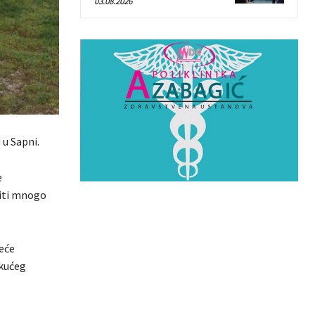
03.08.2026
 u Sapni.
e
biti mnogo
eće
ekućeg