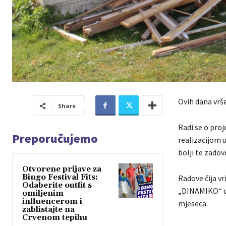
Ovih dana vrše
Share
Radi se o proj
Preporučujemo
realizacijom 
bolji te zado
Otvorene prijave za
Bingo Festival Fits:
Radove čija v
Odaberite outfit s
„DINAMIKO“ d.o
omiljenim
influencerom i
mjeseca.
zablistajte na
Crvenom tepihu