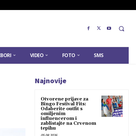
ZBORI
VIDEO
FOTO
SMS
Najnovije
Otvorene prijave za
Bingo Festival Fits:
Odaberite outfit s
omiljenim
influencerom i
zablistajte na Crvenom
tepihu
05.08.2026