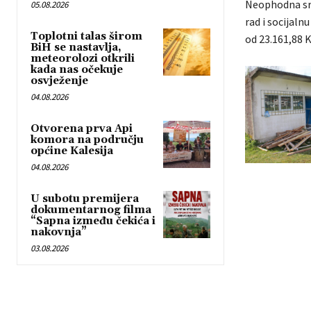
Neophodna sre
05.08.2026
rad i socijaln
Toplotni talas širom
od 23.161,88 
BiH se nastavlja,
meteorolozi otkrili
kada nas očekuje
osvježenje
04.08.2026
Otvorena prva Api
komora na području
općine Kalesija
04.08.2026
U subotu premijera
dokumentarnog filma
“Sapna između čekića i
nakovnja”
03.08.2026