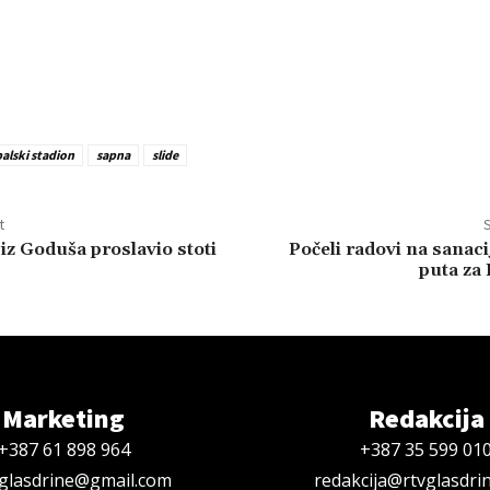
alski stadion
sapna
slide
t
S
iz Goduša proslavio stoti
Počeli radovi na sanaci
puta za
Marketing
Redakcija
+387 61 898 964
+387 35 599 01
oglasdrine@gmail.com
redakcija@rtvglasdri