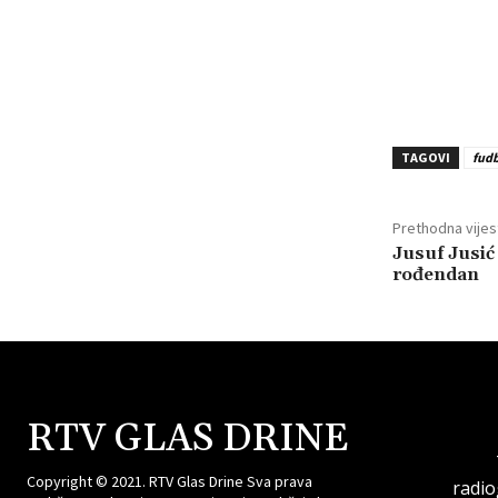
TAGOVI
fudb
Prethodna vijes
Jusuf Jusić 
rođendan
RTV GLAS DRINE
Copyright © 2021. RTV Glas Drine Sva prava
radi