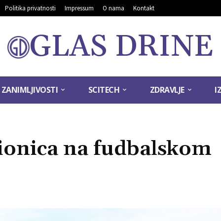
Politika privatnosti
Impressum
O nama
Kontakt
GLAS DRINE
ZANIMLJIVOSTI
SCITECH
ZDRAVLJE
I
čionica na fudbalskom