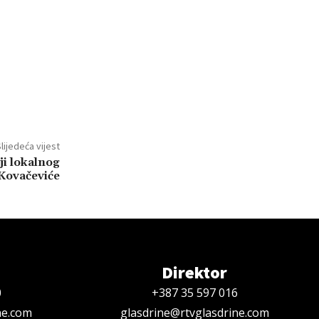
lijedeća vijest
ji lokalnog
 Kovačeviće
Direktor
0
+387 35 597 016
ne.com
glasdrine@rtvglasdrine.com