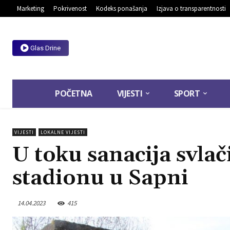
Marketing
Pokrivenost
Kodeks ponašanja
Izjava o transparentnosti
Glas Drine
POČETNA
VIJESTI
SPORT
VIJESTI
LOKALNE VIJESTI
U toku sanacija svla
stadionu u Sapni
14.04.2023
415