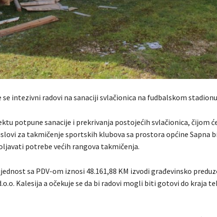
 se intezivni radovi na sanaciji svlačionica na fudbalskom stadionu
ektu potpune sanacije i prekrivanja postojećih svlačionica, čijom ć
uslovi za takmičenje sportskih klubova sa prostora općine Sapna 
voljavati potrebe većih rangova takmičenja.
rijednost sa PDV-om iznosi 48.161,88 KM izvodi građevinsko preduz
.o. Kalesija a očekuje se da bi radovi mogli biti gotovi do kraja t