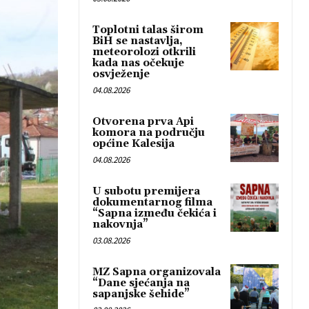
Toplotni talas širom
BiH se nastavlja,
meteorolozi otkrili
kada nas očekuje
osvježenje
04.08.2026
Otvorena prva Api
komora na području
općine Kalesija
04.08.2026
U subotu premijera
dokumentarnog filma
“Sapna između čekića i
nakovnja”
03.08.2026
MZ Sapna organizovala
“Dane sjećanja na
sapanjske šehide”