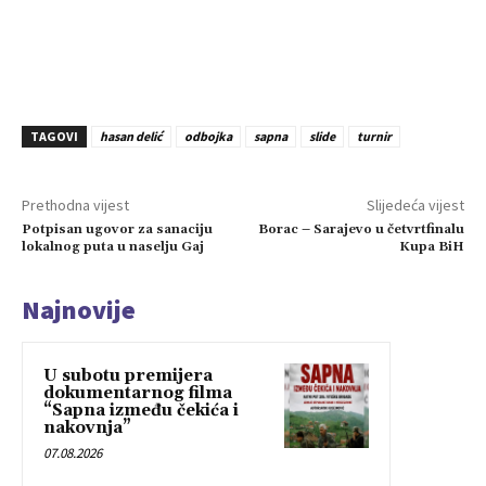
TAGOVI
hasan delić
odbojka
sapna
slide
turnir
Prethodna vijest
Slijedeća vijest
Potpisan ugovor za sanaciju
Borac – Sarajevo u četvrtfinalu
lokalnog puta u naselju Gaj
Kupa BiH
Najnovije
U subotu premijera
dokumentarnog filma
“Sapna između čekića i
nakovnja”
07.08.2026