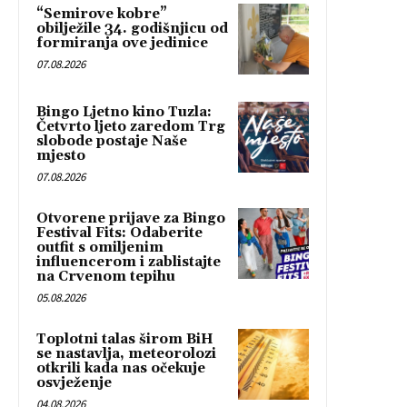
“Semirove kobre”
obilježile 34. godišnjicu od
formiranja ove jedinice
07.08.2026
Bingo Ljetno kino Tuzla:
Četvrto ljeto zaredom Trg
slobode postaje Naše
mjesto
07.08.2026
Otvorene prijave za Bingo
Festival Fits: Odaberite
outfit s omiljenim
influencerom i zablistajte
na Crvenom tepihu
05.08.2026
Toplotni talas širom BiH
se nastavlja, meteorolozi
otkrili kada nas očekuje
osvježenje
04.08.2026