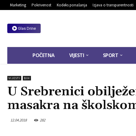
Marketing
Pokrivenost
Kodeks ponašanja
Izjava o transparentnosti
Glas Drine
POČETNA
VIJESTI
SPORT
VIJESTI
BIH
U Srebrenici obilježe
masakra na školsko
12.04.2018
282