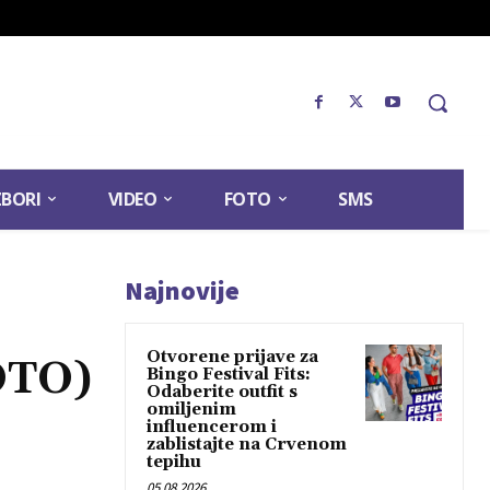
ZBORI
VIDEO
FOTO
SMS
Najnovije
Otvorene prijave za
OTO)
Bingo Festival Fits:
Odaberite outfit s
omiljenim
influencerom i
zablistajte na Crvenom
tepihu
05.08.2026