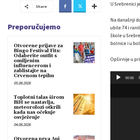
U Srebrenici j
Share
Na današnji da
Preporučujemo
ubile 74 i rani
škole u Srebre
bolnice i u bol
Otvorene prijave za
Bingo Festival Fits:
Odaberite outfit s
Opširnije u pr
omiljenim
influencerom i
zablistajte na
A
Crvenom tepihu
00:00
u
05.08.2026
d
Toplotni talas širom
i
BiH se nastavlja,
o
meteorolozi otkrili
kada nas očekuje
P
osvježenje
l
04.08.2026
a
y
Otvorena prva Api