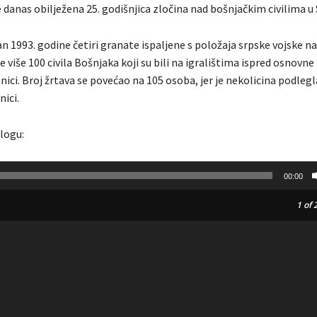
e danas obilježena 25. godišnjica zločina nad bošnjačkim civilima u 
n 1993. godine četiri granate ispaljene s položaja srpske vojske n
le više 100 civila Bošnjaka koji su bili na igralištima ispred osnovne 
nici. Broj žrtava se povećao na 105 osoba, jer je nekolicina podleg
nici.
ilogu:
00:00
1
of 