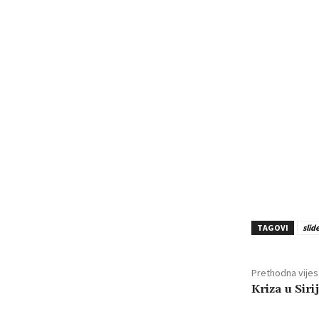
TAGOVI
slid
Prethodna vijes
Kriza u Siri