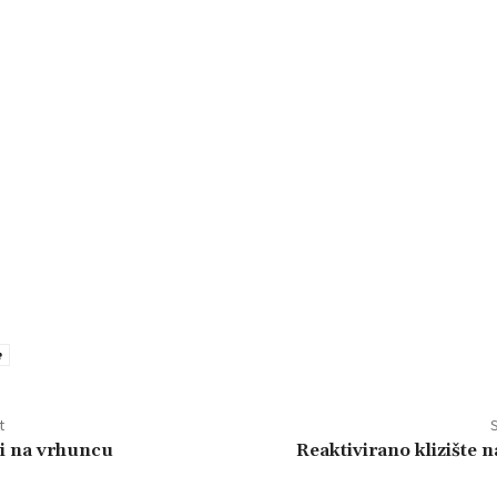
e
t
S
ji na vrhuncu
Reaktivirano klizište 