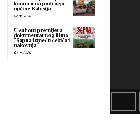
komora na području
e
općine Kalesija
r
04.08.2026
U subotu premijera
dokumentarnog filma
“Sapna između čekića i
nakovnja”
03.08.2026