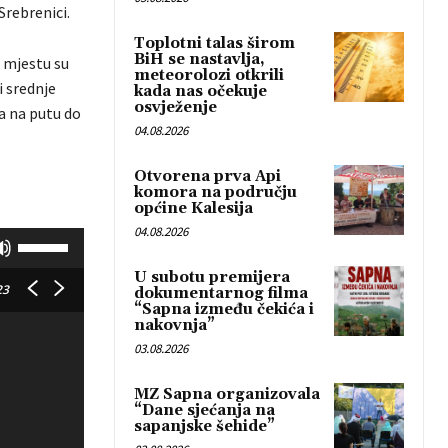
Srebrenici.
Toplotni talas širom
BiH se nastavlja,
a mjestu su
meteorolozi otkrili
i srednje
kada nas očekuje
osvježenje
la na putu do
04.08.2026
Otvorena prva Api
komora na području
općine Kalesija
04.08.2026
K
o
U subotu premijera
r
23
dokumentarnog filma
“Sapna između čekića i
i
nakovnja”
s
03.08.2026
t
i
MZ Sapna organizovala
“Dane sjećanja na
t
sapanjske šehide”
e