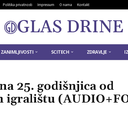
Politika privatnosti
Impressum
O nama
Kontakt
GLAS DRINE
ZANIMLJIVOSTI
SCITECH
ZDRAVLJE
I
na 25. godišnjica od
m igralištu (AUDIO+F