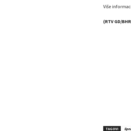
Više informaci
(RTV GD/BHR
TAGOVI
lipn