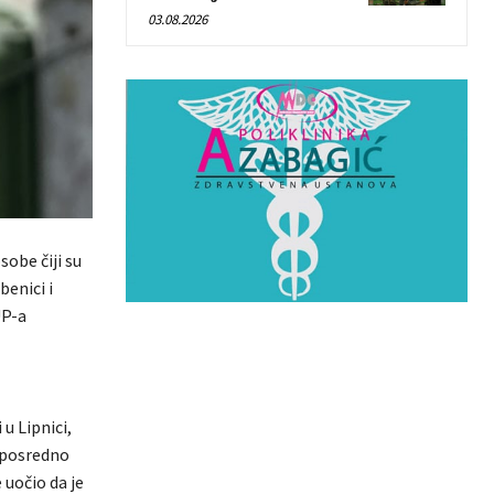
03.08.2026
obe čiji su
benici i
UP-a
 u Lipnici,
neposredno
e uočio da je