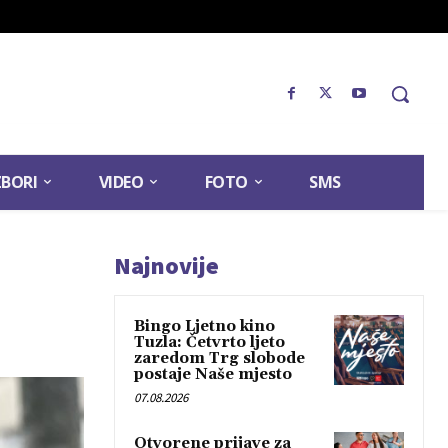
ZBORI
VIDEO
FOTO
SMS
Najnovije
Bingo Ljetno kino
Tuzla: Četvrto ljeto
zaredom Trg slobode
postaje Naše mjesto
07.08.2026
Otvorene prijave za