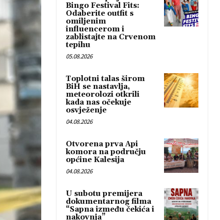
Bingo Festival Fits:
Odaberite outfit s
omiljenim
influencerom i
zablistajte na Crvenom
tepihu
05.08.2026
Toplotni talas širom
BiH se nastavlja,
meteorolozi otkrili
kada nas očekuje
osvježenje
04.08.2026
Otvorena prva Api
komora na području
općine Kalesija
04.08.2026
U subotu premijera
dokumentarnog filma
“Sapna između čekića i
nakovnja”