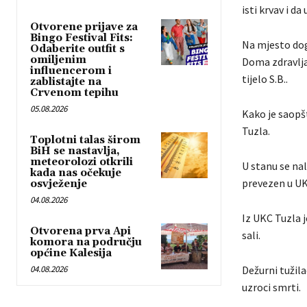
isti krvav i da
Otvorene prijave za
Bingo Festival Fits:
Na mjesto dog
Odaberite outfit s
omiljenim
Doma zdravlja 
influencerom i
tijelo S.B..
zablistajte na
Crvenom tepihu
05.08.2026
Kako je saopš
Tuzla.
Toplotni talas širom
BiH se nastavlja,
meteorolozi otkrili
U stanu se nal
kada nas očekuje
prevezen u UK
osvježenje
04.08.2026
Iz UKC Tuzla j
Otvorena prva Api
sali.
komora na području
općine Kalesija
04.08.2026
Dežurni tužila
uzroci smrti.