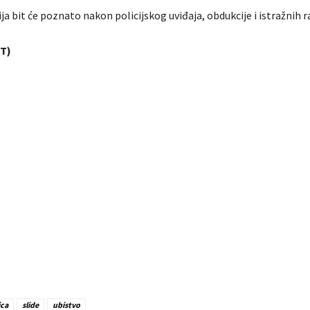
ja bit će poznato nakon policijskog uviđaja, obdukcije i istražnih ra
T)
ica
slide
ubistvo