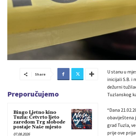
U stanu u mjes
Share
inicijali S.B.
dežurni tužil
Preporučujemo
Tuzlanskog k
“Dana 21.02.20
Bingo Ljetno kino
Tuzla: Četvrto ljeto
obaviještena je
zaredom Trg slobode
grad Tuzla, ve
postaje Naše mjesto
prije ove prija
07.08.2026