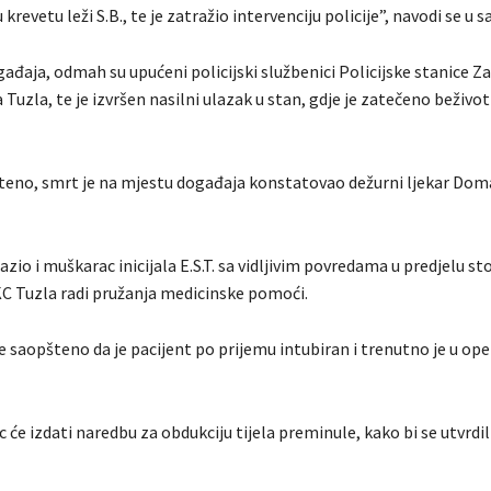
 u krevetu leži S.B., te je zatražio intervenciju policije”, navodi se u 
ađaja, odmah su upućeni policijski službenici Policijske stanice 
Tuzla, te je izvršen nasilni ulazak u stan, gdje je zatečeno beživ
teno, smrt je na mjestu događaja konstatovao dežurni ljekar Doma
azio i muškarac inicijala E.S.T. sa vidljivim povredama u predjelu s
C Tuzla radi pružanja medicinske pomoći.
e saopšteno da je pacijent po prijemu intubiran i trenutno je u op
c će izdati naredbu za obdukciju tijela preminule, kako bi se utvrdil