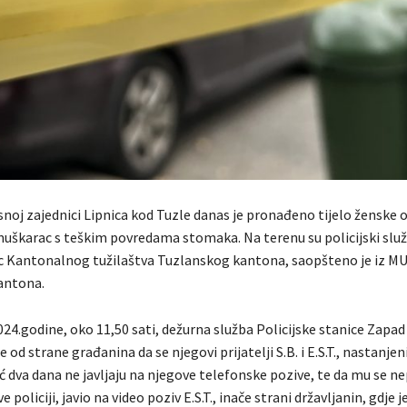
noj zajednici Lipnica kod Tuzle danas je pronađeno tijelo ženske os
 i muškarac s teškim povredama stomaka. Na terenu su policijski služ
ac Kantonalnog tužilaštva Tuzlanskog kantona, saopšteno je iz M
antona.
24.godine, oko 11,50 sati, dežurna služba Policijske stanice Zapad
 od strane građanina da se njegovi prijatelji S.B. i E.S.T., nastanjeni
ć dva dana ne javljaju na njegove telefonske pozive, te da mu se 
ve policiji, javio na video poziv E.S.T., inače strani državljanin, gdje j