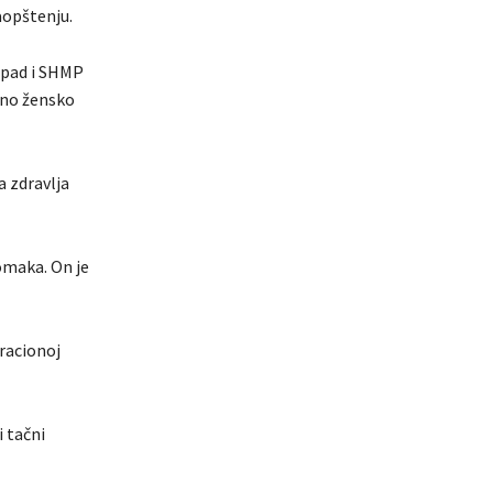
saopštenju.
Zapad i SHMP
otno žensko
 zdravlja
tomaka. On je
eracionoj
i tačni