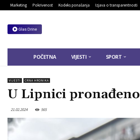
Marketing
Pokrivenost
Kodeks ponašanja
Izjava o transparentnosti
Glas Drine
POČETNA
VIJESTI
SPORT
VIJESTI
CRNA HRONIKA
U Lipnici pronađeno 
21.02.2024
565