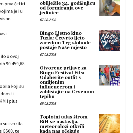
m prva četiri
obilježile 34. godišnjicu
od formiranja ove
ojima je i u
jedinice
avisne.
07.08.2026
bavi
Bingo Ljetno kino
Tuzla: Četvrto ljeto
zaredom Trg slobode
postaje Naše mjesto
07.08.2026
lo u ovoj
nih 90.459,68
Otvorene prijave za
Bingo Festival Fits:
Odaberite outfit s
omiljenim
bila koji su
influencerom i
zablistajte na Crvenom
ednosti
tepihu
KM i plus
05.08.2026
Toplotni talas širom
BiH se nastavlja,
 su i vozila
meteorolozi otkrili
 G500, te
kada nas očekuje