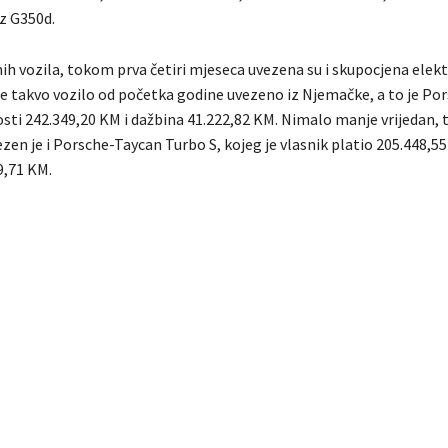
z G350d.
h vozila, tokom prva četiri mjeseca uvezena su i skupocjena elektr
lje takvo vozilo od početka godine uvezeno iz Njemačke, a to je P
osti 242.349,20 KM i dažbina 41.222,82 KM. Nimalo manje vrijedan, 
en je i Porsche-Taycan Turbo S, kojeg je vlasnik platio 205.448,55
9,71 KM.