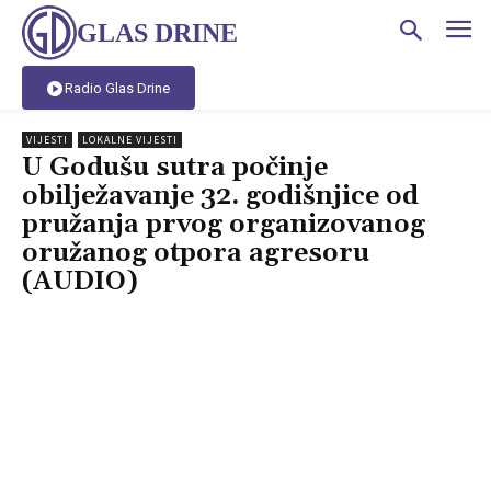
GLAS DRINE
Radio Glas Drine
VIJESTI
LOKALNE VIJESTI
U Godušu sutra počinje
obilježavanje 32. godišnjice od
pružanja prvog organizovanog
oružanog otpora agresoru
(AUDIO)