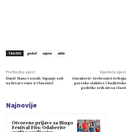
TAGOVI
goduš
sapna
slide
Prethodna vijest
Slijedeća vijest
Đurić Mane i ostali: Sipanje soli
Duraković: Srebrenici trebaju
na krvave rane u Vlasenici
poreske olakšice i budžetske
podrške svih nivoa vlasti
Najnovije
Otvorene prijave za Bingo
Festival Fits: Odaberite