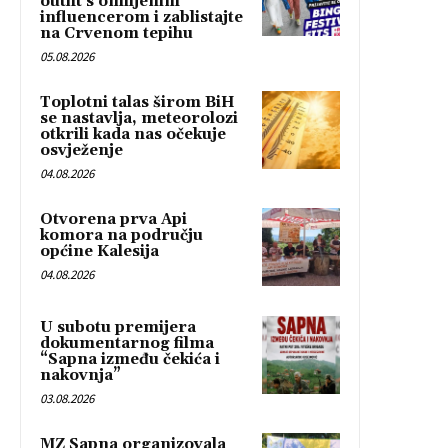
outfit s omiljenim
influencerom i zablistajte
na Crvenom tepihu
05.08.2026
Toplotni talas širom BiH
se nastavlja, meteorolozi
otkrili kada nas očekuje
osvježenje
04.08.2026
Otvorena prva Api
komora na području
općine Kalesija
04.08.2026
U subotu premijera
dokumentarnog filma
“Sapna između čekića i
nakovnja”
03.08.2026
MZ Sapna organizovala