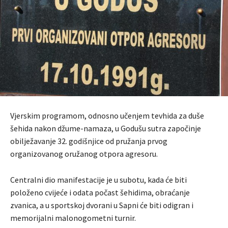
Vjerskim programom, odnosno učenjem tevhida za duše
šehida nakon džume-namaza, u Godušu sutra započinje
obilježavanje 32. godišnjice od pružanja prvog
organizovanog oružanog otpora agresoru.
Centralni dio manifestacije je u subotu, kada će biti
položeno cvijeće i odata počast šehidima, obraćanje
zvanica, a u sportskoj dvorani u Sapni će biti odigran i
memorijalni malonogometni turnir.