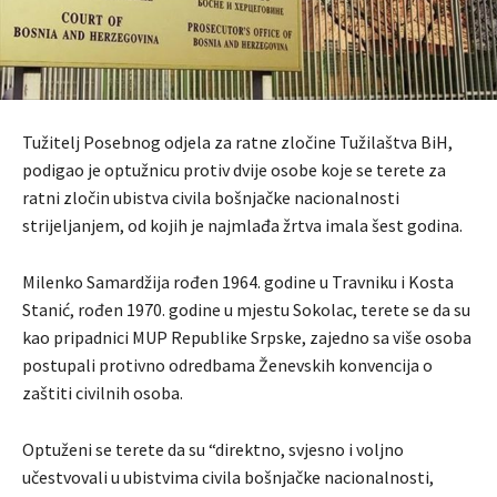
Tužitelj Posebnog odjela za ratne zločine Tužilaštva BiH,
podigao je optužnicu protiv dvije osobe koje se terete za
ratni zločin ubistva civila bošnjačke nacionalnosti
strijeljanjem, od kojih je najmlađa žrtva imala šest godina.
Milenko Samardžija rođen 1964. godine u Travniku i Kosta
Stanić, rođen 1970. godine u mjestu Sokolac, terete se da su
kao pripadnici MUP Republike Srpske, zajedno sa više osoba
postupali protivno odredbama Ženevskih konvencija o
zaštiti civilnih osoba.
Optuženi se terete da su “direktno, svjesno i voljno
učestvovali u ubistvima civila bošnjačke nacionalnosti,