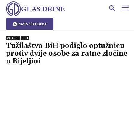
GLAS DRINE
Radio Glas Drine
VIJESTI
BIH
Tužilaštvo BiH podiglo optužnicu
protiv dvije osobe za ratne zločine
u Bijeljini