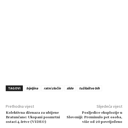
TAGOVI
bijeljina
ratni zločin
slide
tužilaštvo bih
Prethodna vijest
Slijedeća vijest
Kolektivna dženaza za ubijene
Posljedice eksplozije u
Bratunčane: Ukopani posmrtni
Sloveniji: Preminulo pet osoba,
ostaci 4 žrtve (VIDEO)
više od 20 povrijeđeno