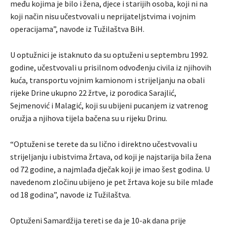
među kojima je bilo i žena, djece i starijih osoba, koji ni na
koji način nisu učestvovali u neprijateljstvima i vojnim
operacijama”, navode iz Tužilaštva BiH.
U optužnici je istaknuto da su optuženi u septembru 1992.
godine, učestvovali u prisilnom odvođenju civila iz njihovih
kuća, transportu vojnim kamionom i strijeljanju na obali
rijeke Drine ukupno 22 žrtve, iz porodica Sarajlić,
Sejmenović i Malagić, koji su ubijeni pucanjem iz vatrenog
oružja a njihova tijela bačena su u rijeku Drinu.
“Optuženi se terete da su lično i direktno učestvovali u
strijeljanju i ubistvima žrtava, od koji je najstarija bila žena
od 72 godine, a najmlađa dječak koji je imao šest godina. U
navedenom zločinu ubijeno je pet žrtava koje su bile mlađe
od 18 godina”, navode iz Tužilaštva.
Optuženi Samardžija tereti se da je 10-ak dana prije