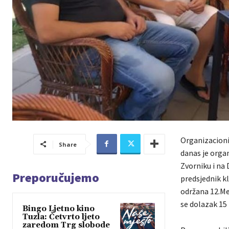
Organizacioni
Share
danas je orga
Zvorniku i na
Preporučujemo
predsjednik kl
održana 12.Me
se dolazak 15 
Bingo Ljetno kino
Tuzla: Četvrto ljeto
zaredom Trg slobode