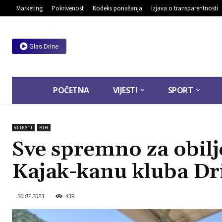
Marketing
Pokrivenost
Kodeks ponašanja
Izjava o transparentnosti
Glas Drine
POČETNA
VIJESTI
SPORT
VIJESTI
BIH
Sve spremno za obilj
Kajak-kanu kluba Dr
20.07.2023
439