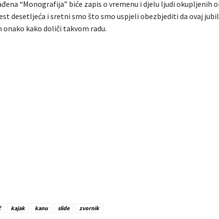
ađena “Monografija” biće zapis o vremenu i djelu ljudi okupljenih 
šest desetljeća i sretni smo što smo uspjeli obezbjediti da ovaj jubi
 onako kako doliči takvom radu.
č
kajak
kanu
slide
zvornik