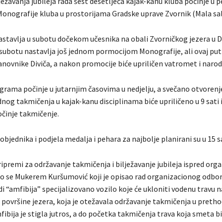
žavanja jubileja rada šest desetljeća kajak-kanu kluba počinje u pe
nografije kluba u prostorijama Gradske uprave Zvornik (Mala sal
stavlja u subotu dočekom učesnika na obali Zvorničkog jezera u Di
subotu nastavlja još jednom pormocijom Monografije, ali ovaj put
anovnike Diviča, a nakon promocije biće upriličen vatromet i narod
ograma počinje u jutarnjim časovima u nedjelju, a svečano otvorenj
og takmičenja u kajak-kanu disciplinama biće upriličeno u 9 sati 
činje takmičenje.
bjednika i podjela medalja i pehara za najbolje planirani su u 15 sa
ipremi za održavanje takmičenja i bilježavanje jubileja ispred org
o se Mukerem Kuršumović koji je opisao rad organizacionog odbor
i “amfibija” specijalizovano vozilo koje će ukloniti vodenu travu 
u površine jezera, koja je otežavala održavanje takmičenja u preth
bija je stigla jutros, a do početka takmičenja trava koja smeta b