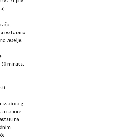
tak 21.jula,
a).
viču,
 u restoranu
no veselje.
e
i 30 minuta,
ti.
anizacionog
a i napore
nastalu na
odnim
iće