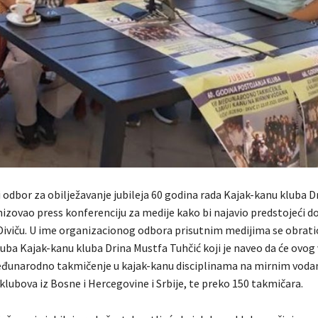
 odbor za obilježavanje jubileja 60 godina rada Kajak-kanu kluba D
nizovao press konferenciju za medije kako bi najavio predstojeći d
 Diviču. U ime organizacionog odbora prisutnim medijima se obrati
uba Kajak-kanu kluba Drina Mustfa Tuhčić koji je naveo da će ovog 
đunarodno takmičenje u kajak-kanu disciplinama na mirnim voda
klubova iz Bosne i Hercegovine i Srbije, te preko 150 takmičara.