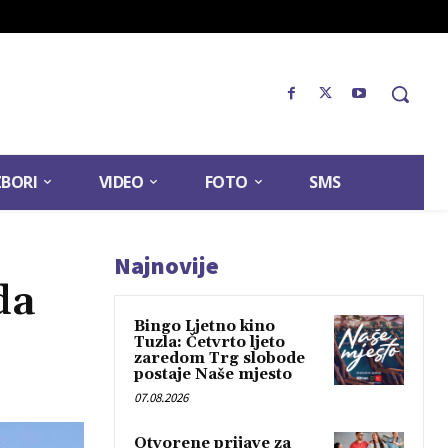
ZBORI
VIDEO
FOTO
SMS
Najnovije
da
Bingo Ljetno kino
Tuzla: Četvrto ljeto
zaredom Trg slobode
postaje Naše mjesto
07.08.2026
Otvorene prijave za