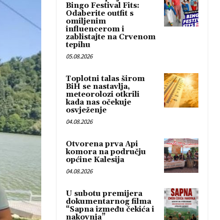
Bingo Festival Fits:
Odaberite outfit s
omiljenim
influencerom i
zablistajte na Crvenom
tepihu
05.08.2026
Toplotni talas širom
BiH se nastavlja,
meteorolozi otkrili
kada nas očekuje
osvježenje
04.08.2026
Otvorena prva Api
komora na području
općine Kalesija
04.08.2026
U subotu premijera
dokumentarnog filma
“Sapna između čekića i
nakovnja”