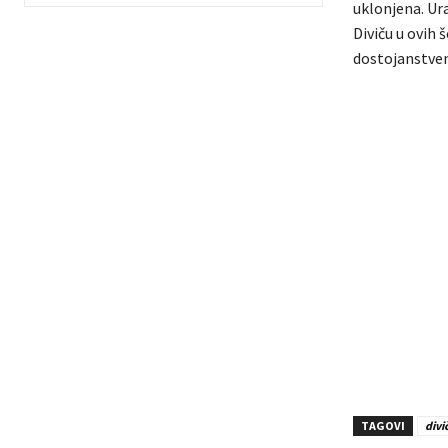
uklonjena. Ur
Diviču u ovih 
dostojanstven
TAGOVI
divi