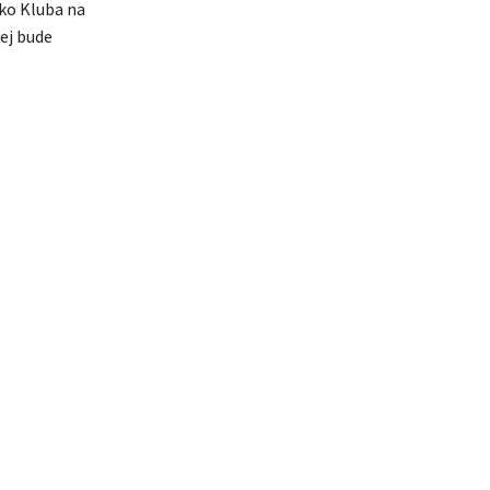
oko Kluba na
lej bude