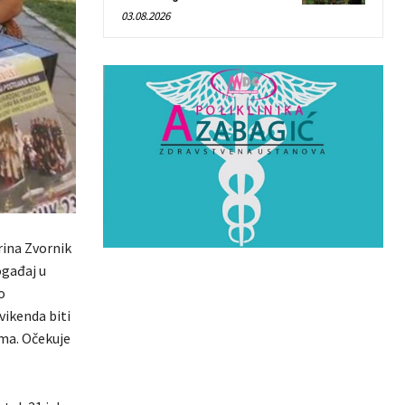
03.08.2026
rina Zvornik
ogađaj u
o
vikenda biti
ma. Očekuje