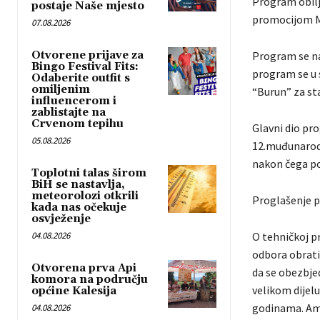
Program obilje
postaje Naše mjesto
promocijom Mo
07.08.2026
Otvorene prijave za
Program se na
Bingo Festival Fits:
program se u 
Odaberite outfit s
omiljenim
“Burun” za st
influencerom i
zablistajte na
Crvenom tepihu
Glavni dio pr
05.08.2026
12.muđunarodn
nakon čega po
Toplotni talas širom
BiH se nastavlja,
meteorolozi otkrili
Proglašenje po
kada nas očekuje
osvježenje
04.08.2026
O tehničkoj pr
odbora obrati
Otvorena prva Api
da se obezbjed
komora na području
velikom dijel
općine Kalesija
godinama. Amfi
04.08.2026