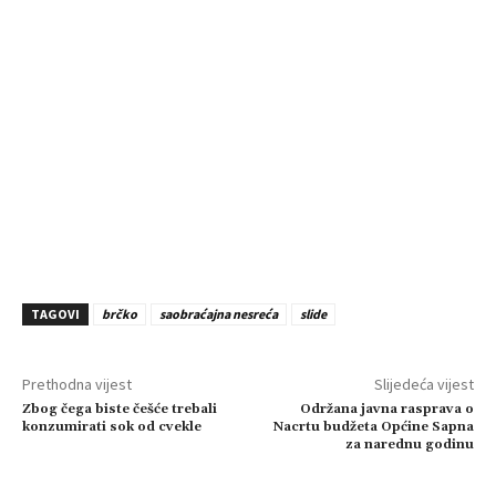
TAGOVI
brčko
saobraćajna nesreća
slide
Prethodna vijest
Slijedeća vijest
Zbog čega biste češće trebali
Održana javna rasprava o
konzumirati sok od cvekle
Nacrtu budžeta Općine Sapna
za narednu godinu