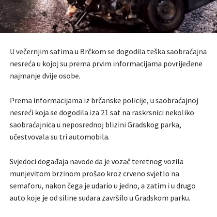
U večernjim satima u Brčkom se dogodila teška saobraćajna
nesreća u kojoj su prema prvim informacijama povrijeđene
najmanje dvije osobe.
Prema informacijama iz brčanske policije, u saobraćajnoj
nesreći koja se dogodila iza 21 sat na raskrsnici nekoliko
saobraćajnica u neposrednoj blizini Gradskog parka,
učestvovala su tri automobila.
Svjedoci događaja navode da je vozač teretnog vozila
munjevitom brzinom prošao kroz crveno svjetlo na
semaforu, nakon čega je udario u jedno, a zatim i u drugo
auto koje je od siline sudara završilo u Gradskom parku.