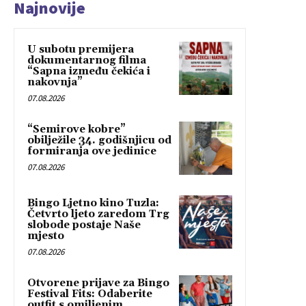
Najnovije
U subotu premijera
dokumentarnog filma
“Sapna između čekića i
nakovnja”
07.08.2026
“Semirove kobre”
obilježile 34. godišnjicu od
formiranja ove jedinice
07.08.2026
Bingo Ljetno kino Tuzla:
Četvrto ljeto zaredom Trg
slobode postaje Naše
mjesto
07.08.2026
Otvorene prijave za Bingo
Festival Fits: Odaberite
outfit s omiljenim