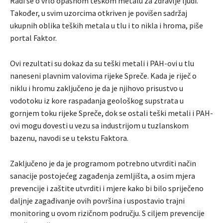
Radi se o vrlo opasnom teškom metalu za zdravlje ljudi.
Također, u svim uzorcima otkriven je povišen sadržaj
ukupnih oblika teških metala u tlu i to nikla i hroma, piše
portal Faktor.
Ovi rezultati su dokaz da su teški metali i PAH-ovi u tlu
naneseni plavnim valovima rijeke Spreče. Kada je riječ o
niklu i hromu zaključeno je da je njihovo prisustvo u
vodotoku iz kore raspadanja geološkog supstrata u
gornjem toku rijeke Spreče, dok se ostali teški metali i PAH-
ovi mogu dovesti u vezu sa industrijom u tuzlanskom
bazenu, navodi se u tekstu Faktora.
Zaključeno je da je programom potrebno utvrditi način
sanacije postojećeg zagađenja zemljišta, a osim mjera
prevencije i zaštite utvrditi i mjere kako bi bilo spriječeno
daljnje zagađivanje ovih površina i uspostavio trajni
monitoring u ovom rizičnom području. S ciljem prevencije