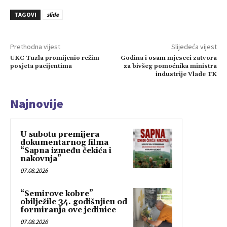
TAGOVI
slide
Prethodna vijest
Slijedeća vijest
UKC Tuzla promijenio režim
Godina i osam mjeseci zatvora
posjeta pacijentima
za bivšeg pomoćnika ministra
industrije Vlade TK
Najnovije
U subotu premijera
dokumentarnog filma
“Sapna između čekića i
nakovnja”
07.08.2026
“Semirove kobre”
obilježile 34. godišnjicu od
formiranja ove jedinice
07.08.2026