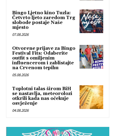
Bingo Ljetno kino Tuzla:
Četvrto ljeto zaredom Trg
slobode postaje Naše
mjesto
07.08.2026
Otvorene prijave za Bingo
Festival Fits: Odaberite
outfit s omiljenim
influencerom i zablistajte
na Crvenom tepihu
05.08.2026
Toplotni talas širom BiH
se nastavlja, meteorolozi
otkrili kada nas očekuje
osvježenje
04.08.2026