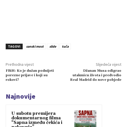
TAGOVI
sanski most
slide
tuča
Prethodna vijest
Slijedeća vijest
FBiH: Ko je dužan podnijeti
Džanan Musa odigrao
porezne prijave i koji su
utakmicu života i predvodio
rokovi?
Real Madrid do nove pobjede
Najnovije
U subotu premijera
dokumentarnog filma
“Sapna između čekića i