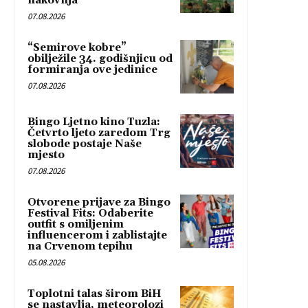
nakovnja”
07.08.2026
“Semirove kobre”
obilježile 34. godišnjicu od
formiranja ove jedinice
07.08.2026
Bingo Ljetno kino Tuzla:
Četvrto ljeto zaredom Trg
slobode postaje Naše
mjesto
07.08.2026
Otvorene prijave za Bingo
Festival Fits: Odaberite
outfit s omiljenim
influencerom i zablistajte
na Crvenom tepihu
05.08.2026
Toplotni talas širom BiH
se nastavlja, meteorolozi