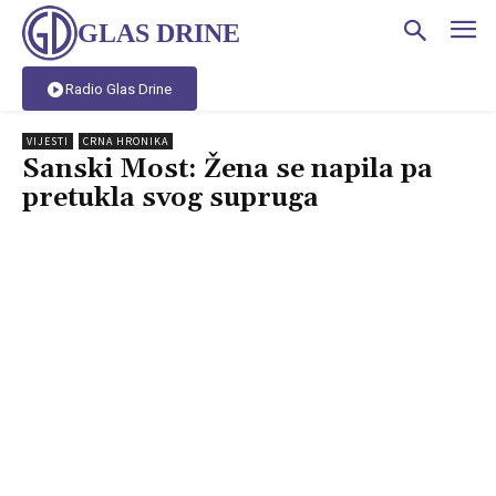
GLAS DRINE
Radio Glas Drine
VIJESTI
CRNA HRONIKA
Sanski Most: Žena se napila pa
pretukla svog supruga