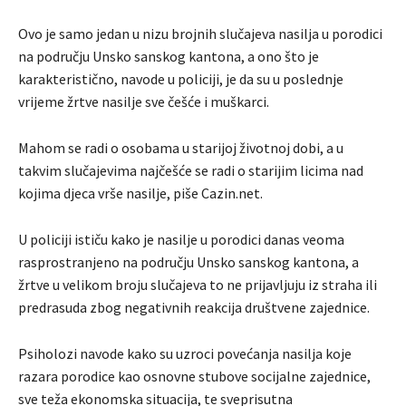
Ovo je samo jedan u nizu brojnih slučajeva nasilja u porodici
na području Unsko sanskog kantona, a ono što je
karakteristično, navode u policiji, je da su u poslednje
vrijeme žrtve nasilje sve češće i muškarci.
Mahom se radi o osobama u starijoj životnoj dobi, a u
takvim slučajevima najčešće se radi o starijim licima nad
kojima djeca vrše nasilje, piše Cazin.net.
U policiji ističu kako je nasilje u porodici danas veoma
rasprostranjeno na području Unsko sanskog kantona, a
žrtve u velikom broju slučajeva to ne prijavljuju iz straha ili
predrasuda zbog negativnih reakcija društvene zajednice.
Psiholozi navode kako su uzroci povećanja nasilja koje
razara porodice kao osnovne stubove socijalne zajednice,
sve teža ekonomska situacija, te sveprisutna