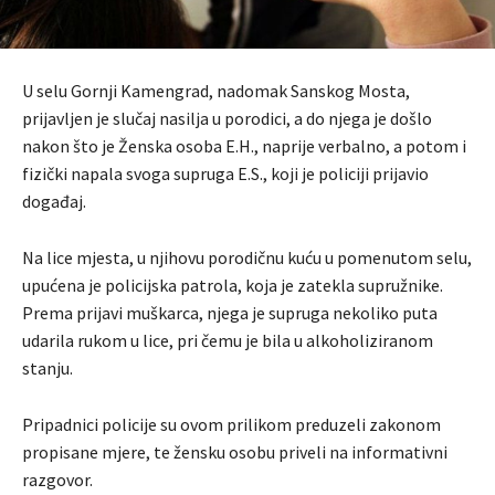
U selu Gornji Kamengrad, nadomak Sanskog Mosta,
prijavljen je slučaj nasilja u porodici, a do njega je došlo
nakon što je Ženska osoba E.H., naprije verbalno, a potom i
fizički napala svoga supruga E.S., koji je policiji prijavio
događaj.
Na lice mjesta, u njihovu porodičnu kuću u pomenutom selu,
upućena je policijska patrola, koja je zatekla supružnike.
Prema prijavi muškarca, njega je supruga nekoliko puta
udarila rukom u lice, pri čemu je bila u alkoholiziranom
stanju.
Pripadnici policije su ovom prilikom preduzeli zakonom
propisane mjere, te žensku osobu priveli na informativni
razgovor.