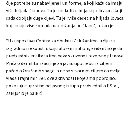
čije potrebe su nabavljene i uniforme, a koji kažu da imaju
više hiljada članova. Tu je i nekoliko hiljada policajaca koji
sada dobijaju duge cijevi. Tu je i više desetina hiljada lovaca
koji imaju više komada naoružanja po članu”, rekao je.
“Uz uspostavu Centra za obuku u Zalužanima, u čiju su
izgradnju i rekonstrukciju uloženi milioni, evidentno je da
predsjednik entiteta ima neke skrivene i rezervne planove.
Priča o demilitarizaciji je za javnu upotrebu i s ciljem
gaženja Oružanih snaga, a ne sa stvarnim ciljem da ovdje
vlada trajni mir. Jer, ove aktivnosti koje sma pobrojao,
pokazuju suprotno od javnog istupa predsjednika RS-a”,
zaključio je Salkić.