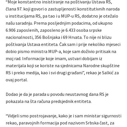
“Moje konstantno insistiranje na poštivanju Ustava RS,
člana 97. koji govori o zastupljenosti konstitutivnih naroda
u institucijama RS, pa tao i u MUP-u RS, dodatno je otežalo
našu saradnju. Prema posljednjim podacima, od ukupno
6.906 zaposlenih, zaposleno je 6.433 osoba srpske
nacionalnosti, 356 Bošnjaka i 69 Hrvata. To nije ni blizu
poštivanja Ustava entiteta. Čak sam i prije nekoliko mjeseci
dobio pismo ministra MUP-a, koje sam doživio pritisak na
moj rad. Informacije koje imam, ustvari dobijam iz
materijala koji se koriste na sjednicama Narodne skupštine
RS i preko medija, kao i svi drugi građani”, rekao je Salkić za
ovaj portal.
Dodao je da je parada u povodu neustavnog dana RS je
pokazala na šta računa predsjednik entiteta.
“Vidjeli smo postrojavanje, kako je i sam ministar sigurnosti
rekao, paravojnih formacija pod nazivom Srbska čast, za