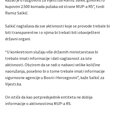
kazao je u razgovoru za Vijesti.ba Ramiz Salkić govoreći o
kupovini 2.500 komada pušaka od strane MUP-a RS”, tvrdi
Ramiz Salkić.
Salkić naglašava da sve aktivnosti koje se provode trebale bi
biti transparentne i o njima bi trebali biti obaviješteni
državni organi.
“U konkretnom slučaju više državnih ministarstava bi
trebalo imati informacije i dati saglasnost za iste
aktivnosti. Obzirom da se radi o nabavci velike količine
naoružanja, posebno bi o tome trebale imati informacije
sigurnosne agencije u Bosni i Hercegovini”, kaže Salkić za
Vijesti.ba.
On ističe da kao potpredsjednik entiteta ne dobija
informacije o aktivnostima MUP-a RS.