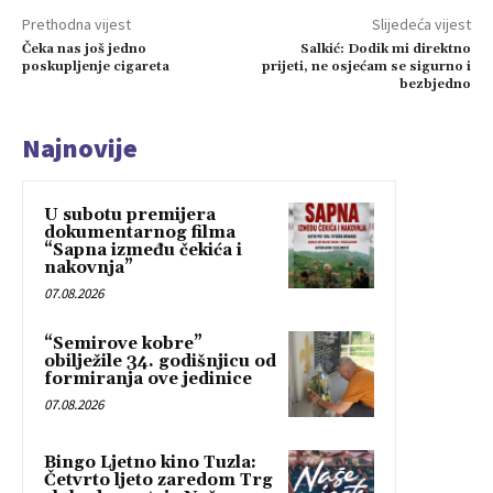
Prethodna vijest
Slijedeća vijest
Čeka nas još jedno
Salkić: Dodik mi direktno
poskupljenje cigareta
prijeti, ne osjećam se sigurno i
bezbjedno
Najnovije
U subotu premijera
dokumentarnog filma
“Sapna između čekića i
nakovnja”
07.08.2026
“Semirove kobre”
obilježile 34. godišnjicu od
formiranja ove jedinice
07.08.2026
Bingo Ljetno kino Tuzla:
Četvrto ljeto zaredom Trg