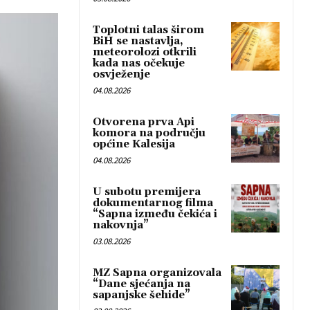
Toplotni talas širom
BiH se nastavlja,
meteorolozi otkrili
kada nas očekuje
osvježenje
04.08.2026
Otvorena prva Api
komora na području
općine Kalesija
04.08.2026
U subotu premijera
dokumentarnog filma
“Sapna između čekića i
nakovnja”
03.08.2026
MZ Sapna organizovala
“Dane sjećanja na
sapanjske šehide”