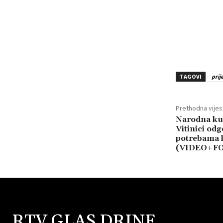
TAGOVI
prij
Prethodna vijes
Narodna kuh
Vitinici odg
potrebama k
(VIDEO+F
RTV GLAS DRINE