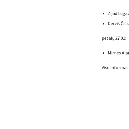
Zijad Luga
Derviš Čičk
petak, 27.01:
Mirnes Aja
Više informaci