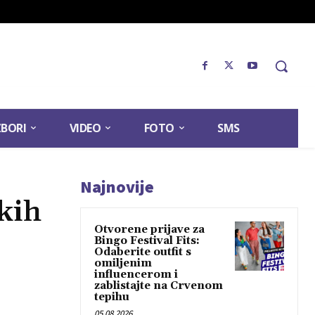
ZBORI
VIDEO
FOTO
SMS
Najnovije
kih
Otvorene prijave za
Bingo Festival Fits:
Odaberite outfit s
omiljenim
influencerom i
zablistajte na Crvenom
tepihu
05.08.2026