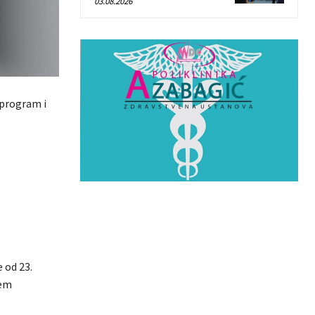
03.08.2026
 program i
 od 23.
ćem