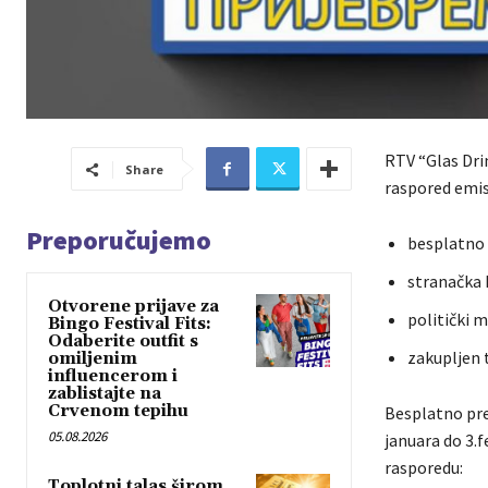
RTV “Glas Drin
Share
raspored emis
Preporučujemo
besplatno 
stranačka 
Otvorene prijave za
politički 
Bingo Festival Fits:
Odaberite outfit s
zakupljen 
omiljenim
influencerom i
zablistajte na
Crvenom tepihu
Besplatno pre
05.08.2026
januara do 3.f
rasporedu:
Toplotni talas širom