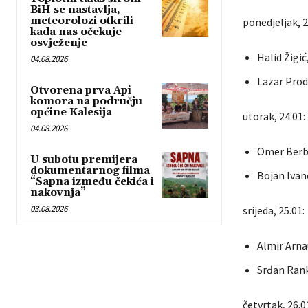
BiH se nastavlja,
meteorolozi otkrili
ponedjeljak, 2
kada nas očekuje
osvježenje
Halid Žigić
04.08.2026
Lazar Prod
Otvorena prva Api
komora na području
općine Kalesija
utorak, 24.01:
04.08.2026
Omer Berbi
U subotu premijera
dokumentarnog filma
Bojan Ivan
“Sapna između čekića i
nakovnja”
03.08.2026
srijeda, 25.01:
Almir Arna
Srđan Rank
četvrtak, 26.0