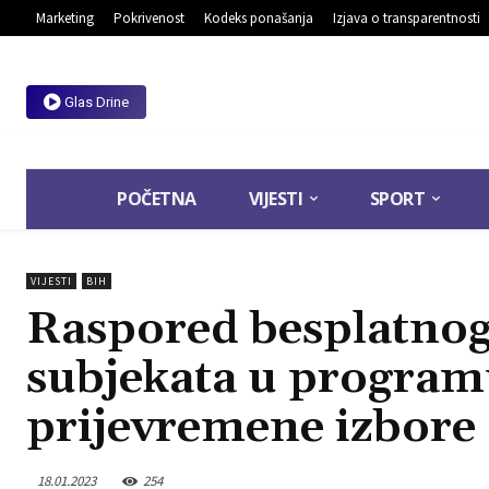
Marketing
Pokrivenost
Kodeks ponašanja
Izjava o transparentnosti
Glas Drine
POČETNA
VIJESTI
SPORT
VIJESTI
BIH
Raspored besplatnog 
subjekata u program
prijevremene izbore
18.01.2023
254