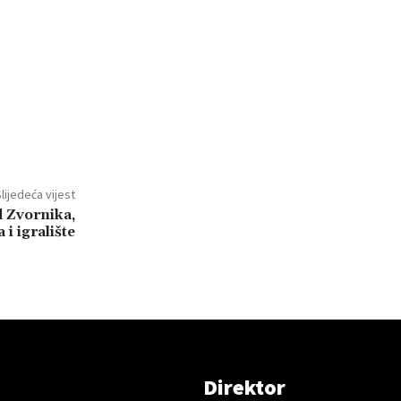
lijedeća vijest
d Zvornika,
 i igralište
Direktor