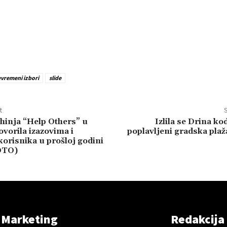
evremeni izbori
slide
t
S
inja “Help Others” u
Izlila se Drina ko
ovorila izazovima i
poplavljeni gradska plaža
orisnika u prošloj godini
OTO)
Marketing
Redakcija