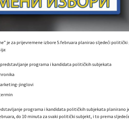
e” je za prijevremene izbore 5.februara planirao sljedeći politički
ija:
predstavljanje programa i kandidata političkih subjekata
hronika
marketing-jinglovi
termin
dstavljanje programa i kandidata političkih subjekata planirano je
ebruara, do 10 minuta za svaki politički subjekt, i to prema sljede