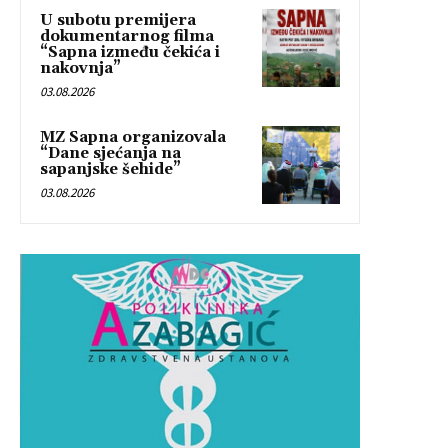
U subotu premijera
dokumentarnog filma
“Sapna između čekića i
nakovnja”
03.08.2026
MZ Sapna organizovala
“Dane sjećanja na
sapanjske šehide”
03.08.2026