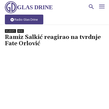
GLAS DRINE
Radio Glas Drine
VIJESTI
BIH
Ramiz Salkić reagirao na tvrdnje
Fate Orlović