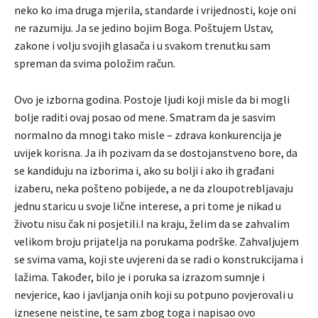
neko ko ima druga mjerila, standarde i vrijednosti, koje oni
ne razumiju. Ja se jedino bojim Boga. Poštujem Ustav,
zakone i volju svojih glasača i u svakom trenutku sam
spreman da svima položim račun.
Ovo je izborna godina. Postoje ljudi koji misle da bi mogli
bolje raditi ovaj posao od mene. Smatram da je sasvim
normalno da mnogi tako misle – zdrava konkurencija je
uvijek korisna. Ja ih pozivam da se dostojanstveno bore, da
se kandiduju na izborima i, ako su bolji i ako ih građani
izaberu, neka pošteno pobijede, a ne da zloupotrebljavaju
jednu staricu u svoje lične interese, a pri tome je nikad u
životu nisu čak ni posjetili.I na kraju, želim da se zahvalim
velikom broju prijatelja na porukama podrške. Zahvaljujem
se svima vama, koji ste uvjereni da se radi o konstrukcijama i
lažima. Također, bilo je i poruka sa izrazom sumnje i
nevjerice, kao i javljanja onih koji su potpuno povjerovali u
iznesene neistine, te sam zbog toga i napisao ovo