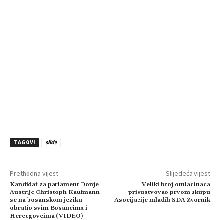
TAGOVI
slide
Prethodna vijest
Slijedeća vijest
Kandidat za parlament Donje
Veliki broj omladinaca
Austrije Christoph Kaufmann
prisustvovao prvom skupu
se na bosanskom jeziku
Asocijacije mladih SDA Zvornik
obratio svim Bosancima i
Hercegovcima (VIDEO)