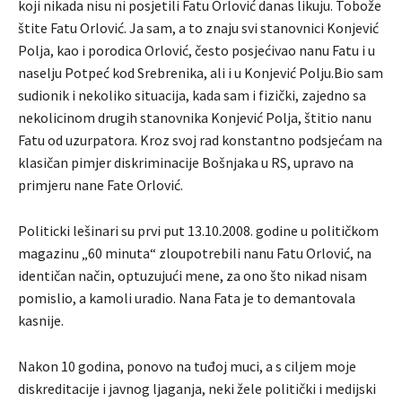
koji nikada nisu ni posjetili Fatu Orlović danas likuju. Tobože
štite Fatu Orlović. Ja sam, a to znaju svi stanovnici Konjević
Polja, kao i porodica Orlović, često posjećivao nanu Fatu i u
naselju Potpeć kod Srebrenika, ali i u Konjević Polju.Bio sam
sudionik i nekoliko situacija, kada sam i fizički, zajedno sa
nekolicinom drugih stanovnika Konjević Polja, štitio nanu
Fatu od uzurpatora. Kroz svoj rad konstantno podsjećam na
klasičan pimjer diskriminacije Bošnjaka u RS, upravo na
primjeru nane Fate Orlović.
Politicki lešinari su prvi put 13.10.2008. godine u političkom
magazinu „60 minuta“ zloupotrebili nanu Fatu Orlović, na
identičan način, optuzujući mene, za ono što nikad nisam
pomislio, a kamoli uradio. Nana Fata je to demantovala
kasnije.
Nakon 10 godina, ponovo na tuđoj muci, a s ciljem moje
diskreditacije i javnog ljaganja, neki žele politički i medijski