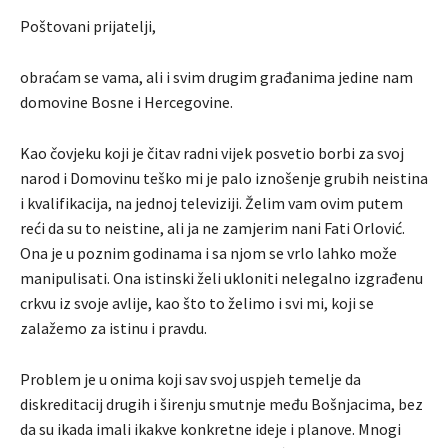
Poštovani prijatelji,
obraćam se vama, ali i svim drugim građanima jedine nam
domovine Bosne i Hercegovine.
Kao čovjeku koji je čitav radni vijek posvetio borbi za svoj
narod i Domovinu teško mi je palo iznošenje grubih neistina
i kvalifikacija, na jednoj televiziji. Želim vam ovim putem
reći da su to neistine, ali ja ne zamjerim nani Fati Orlović.
Ona je u poznim godinama i sa njom se vrlo lahko može
manipulisati. Ona istinski želi ukloniti nelegalno izgrađenu
crkvu iz svoje avlije, kao što to želimo i svi mi, koji se
zalažemo za istinu i pravdu.
Problem je u onima koji sav svoj uspjeh temelje da
diskreditacij drugih i širenju smutnje među Bošnjacima, bez
da su ikada imali ikakve konkretne ideje i planove. Mnogi