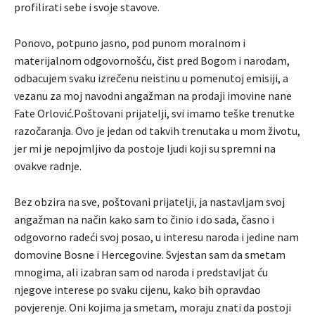
profilirati sebe i svoje stavove.
Ponovo, potpuno jasno, pod punom moralnom i
materijalnom odgovornošću, čist pred Bogom i narodam,
odbacujem svaku izrečenu neistinu u pomenutoj emisiji, a
vezanu za moj navodni angažman na prodaji imovine nane
Fate Orlović.Poštovani prijatelji, svi imamo teške trenutke
razočaranja. Ovo je jedan od takvih trenutaka u mom životu,
jer mi je nepojmljivo da postoje ljudi koji su spremni na
ovakve radnje.
Bez obzira na sve, poštovani prijatelji, ja nastavljam svoj
angažman na način kako sam to činio i do sada, časno i
odgovorno radeći svoj posao, u interesu naroda i jedine nam
domovine Bosne i Hercegovine. Svjestan sam da smetam
mnogima, ali izabran sam od naroda i predstavljat ću
njegove interese po svaku cijenu, kako bih opravdao
povjerenje. Oni kojima ja smetam, moraju znati da postoji