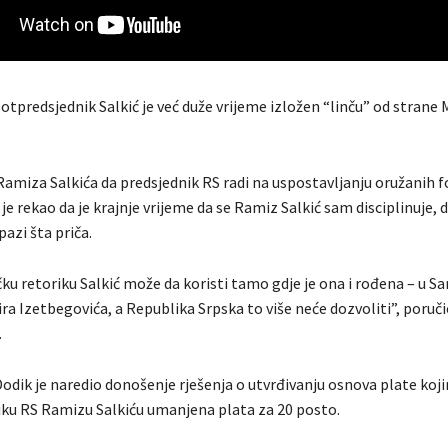
tpredsjednik Salkić je već duže vrijeme izložen “linču” od strane 
Ramiza Salkića da predsjednik RS radi na uspostavljanju oružanih f
je rekao da je krajnje vrijeme da se Ramiz Salkić sam disciplinuje, 
ipazi šta priča.
u retoriku Salkić može da koristi tamo gdje je ona i rođena – u Sa
ra Izetbegovića, a Republika Srpska to više neće dozvoliti”, poruči
.
odik je naredio donošenje rješenja o utvrđivanju osnova plate koji
ku RS Ramizu Salkiću umanjena plata za 20 posto.