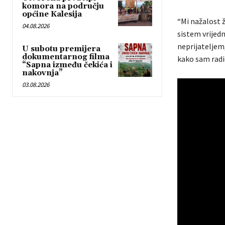
komora na području
općine Kalesija
“Mi nažalost ž
04.08.2026
sistem vrijedn
neprijateljem,
U subotu premijera
dokumentarnog filma
kako sam radio
“Sapna između čekića i
nakovnja”
03.08.2026