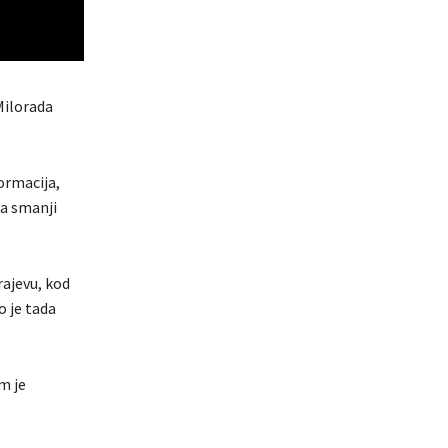
Milorada
ormacija,
da smanji
rajevu, kod
o je tada
m je