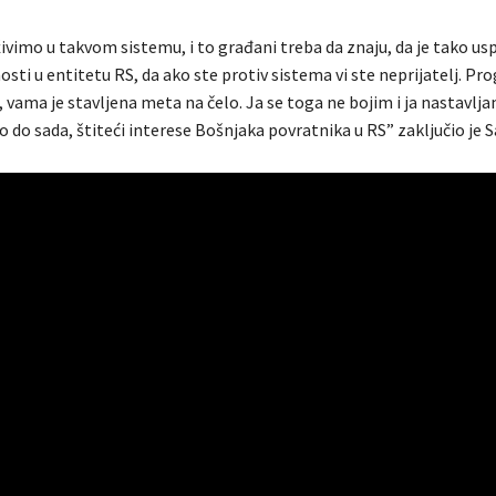
ivimo u takvom sistemu, i to građani treba da znaju, da je tako us
osti u entitetu RS, da ako ste protiv sistema vi ste neprijatelj. Pro
 vama je stavljena meta na čelo. Ja se toga ne bojim i ja nastavlj
 do sada, štiteći interese Bošnjaka povratnika u RS” zaključio je Sa