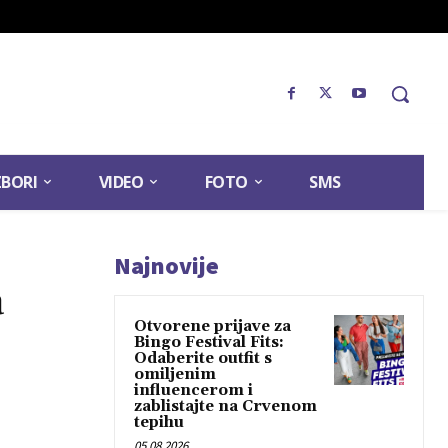
ZBORI
VIDEO
FOTO
SMS
Najnovije
a
Otvorene prijave za
Bingo Festival Fits:
Odaberite outfit s
omiljenim
influencerom i
zablistajte na Crvenom
tepihu
05.08.2026