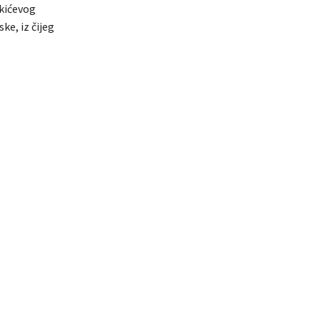
lkićevog
ke, iz čijeg