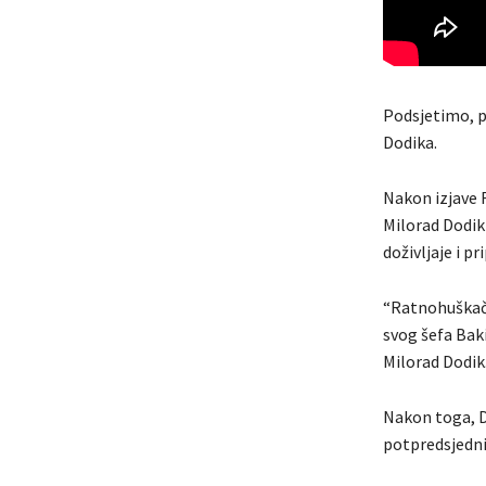
Podsjetimo, po
Dodika.
Nakon izjave 
Milorad Dodik 
doživljaje i pr
“Ratnohuškačk
svog šefa Baki
Milorad Dodik
Nakon toga, D
potpredsjedni