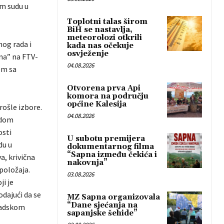
m sudu u
Toplotni talas širom
BiH se nastavlja,
meteorolozi otkrili
og rada i
kada nas očekuje
osvježenje
ima” na FTV-
04.08.2026
em sa
Otvorena prva Api
komora na području
općine Kalesija
rošle izbore.
04.08.2026
radom
osti
U subotu premijera
du u
dokumentarnog filma
“Sapna između čekića i
a, krivična
nakovnja”
položaja.
03.08.2026
i je
odajući da se
MZ Sapna organizovala
“Dane sjećanja na
radskom
sapanjske šehide”