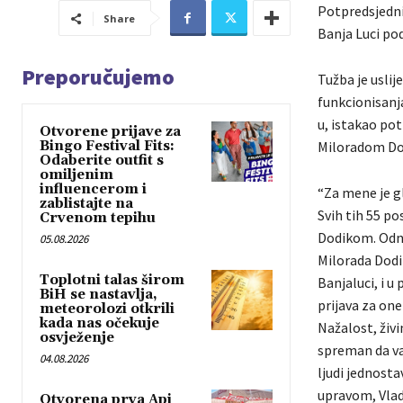
Potpredsjedni
Share
Banja Luci po
Preporučujemo
Tužba je usli
funkcionisanja
u, istakao po
Otvorene prijave za
Bingo Festival Fits:
Miloradom Do
Odaberite outfit s
omiljenim
influencerom i
“Za mene je gl
zablistajte na
Svih tih 55 po
Crvenom tepihu
Dodikom. Odn
05.08.2026
Milorada Dodi
Toplotni talas širom
Banjaluci, i u
BiH se nastavlja,
prijava za on
meteorolozi otkrili
kada nas očekuje
Nažalost, živi
osvježenje
spreman da vas
04.08.2026
ljudi jednost
upravom, Vla
Otvorena prva Api