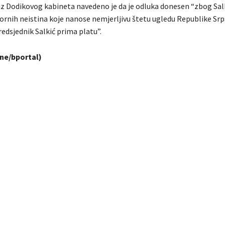
iz Dodikovog kabineta navedeno je da je odluka donesen “zbog Sa
rnih neistina koje nanose nemjerljivu štetu ugledu Republike Srps
edsjednik Salkić prima platu”.
ine/bportal)