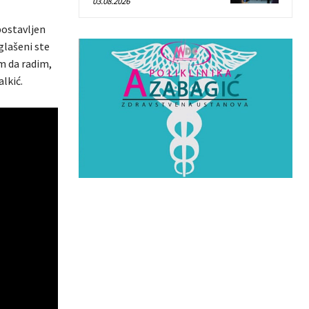
03.08.2026
postavljen
glašeni ste
am da radim,
lkić.