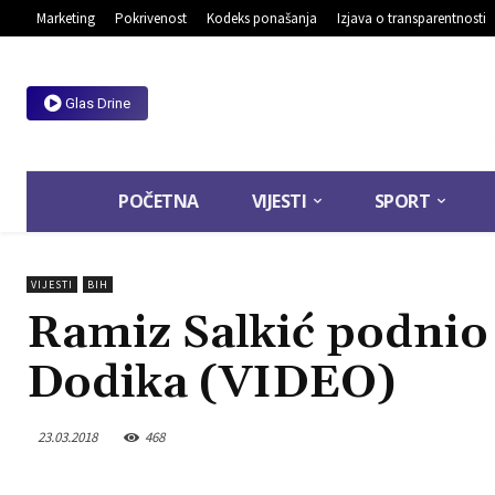
Marketing
Pokrivenost
Kodeks ponašanja
Izjava o transparentnosti
Glas Drine
POČETNA
VIJESTI
SPORT
VIJESTI
BIH
Ramiz Salkić podnio
Dodika (VIDEO)
23.03.2018
468