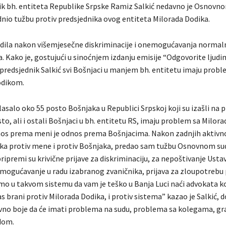
k bh. entiteta Republike Srpske Ramiz Salkić nedavno je Osnovno
dnio tužbu protiv predsjednika ovog entiteta Milorada Dodika.
jedila nakon višemjesečne diskriminacije i onemogućavanja normaln
. Kako je, gostujući u sinoćnjem izdanju emisije “Odgovorite ljud
tpredsjednik Salkić svi Bošnjaci u manjem bh. entitetu imaju probl
dikom.
asalo oko 55 posto Bošnjaka u Republici Srpskoj koji su izašli na p
sto, ali i ostali Bošnjaci u bh. entitetu RS, imaju problem sa Milo
os prema meni je odnos prema Bošnjacima. Nakon zadnjih aktivn
ka protiv mene i protiv Bošnjaka, predao sam tužbu Osnovnom su
 pripremi su krivične prijave za diskriminaciju, za nepoštivanje Ustav
emogućavanje u radu izabranog zvaničnika, prijava za zloupotrebu 
mo u takvom sistemu da vam je teško u Banja Luci naći advokata koj
 brani protiv Milorada Dodika, i protiv sistema” kazao je Salkić, d
avno boje da će imati problema na sudu, problema sa kolegama, g
dom.