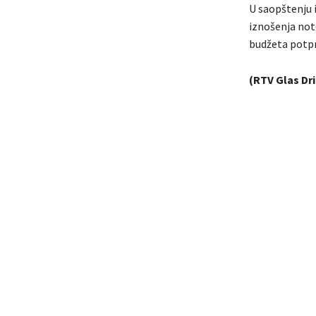
U saopštenju 
iznošenja noto
budžeta potpr
(RTV Glas Dr