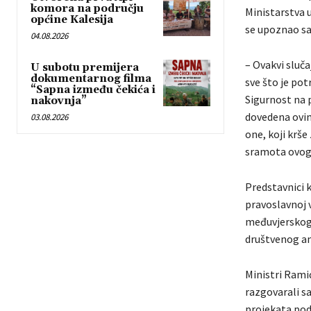
komora na području
Ministarstva 
općine Kalesija
se upoznao sa
04.08.2026
– Ovakvi sluča
U subotu premijera
dokumentarnog filma
sve što je pot
“Sapna između čekića i
Sigurnost na p
nakovnja”
dovedena ovim
03.08.2026
one, koji krše
sramota ovog 
Predstavnici k
pravoslavnoj 
međuvjerskog 
društvenog am
Ministri Ramić
razgovarali s
projekata pod