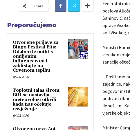
Federalni mini
Share
poslova Aljoša
Šahinović, nač
Preporučujemo
uprave Visoko
kod Visokog, 
Otvorene prijave za
Bingo Festival Fits:
Ministri Rami
Odaberite outfit s
vjerskom obje
omiljenim
influencerom i
sanacije ošteć
zablistajte na
Crvenom tepihu
– Došli smo p
05.08.2026
zajednice, nak
Toplotni talas širom
odgovor instit
BiH se nastavlja,
podržati obnov
meteorolozi otkrili
kada nas očekuje
dopušteni. Ka
osvježenje
vjerske objekt
04.08.2026
Ministar Čamp
Otvorena prva Api