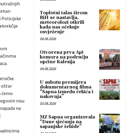
nutrašnjih
rđehan
Toplotni talas širom
BiH se nastavlja,
 Policijske
meteorolozi otkrili
ekrekčije
kada nas očekuje
osvježenje
04.08.2026
ovom
Otvorena prva Api
načinima
komora na području
općine Kalesija
aca.
04.08.2026
atničke
U subotu premijera
 oštar
dokumentarnog filma
“Sapna između čekića i
da ćemo
nakovnja”
cegovini nisu
03.08.2026
 napada na
.
MZ Sapna organizovala
“Dane sjećanja na
sapanjske šehide”
ipadnicima