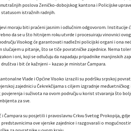
unutrašnjih poslova Zeničko-dobojskog kantona i Policijske uprave
 statusom istražnih radnjih.
jevi moraju biti praćeni jasnim i odlučnim odgovorom. Institucije 
rebno da se u što hitnijem roku utvrde i procesuiraju vinovnici ovog
odručju Visokog će garantovati nadležni policijski organi i ona neć
 slučajem u pitanje, što se tiče povratničke zajednice. Nema toler
 zakon i oni, koji se odlučuju da napadaju pripadnike manjinskih zaj
društva i bit će kažnjeni – kazao je ministar Čampara.
antonalne Vlade i Općine Visoko izrazili su podršku srpskoj povratn
vjerskoj zajednici u Čekrekčijama s ciljem izgradnje međuetničkog 
povjerenja i suživota na ovom području u korist stvaranja što bol
bijenta za sve.
 i Čampara su posjetili i pravoslavnu Crkvu Svetog Prokopija, gdje
a predstavnicima ove vjerske zajednice i razgovarali o mogućnost
rške za povratnike u ovom kraju.