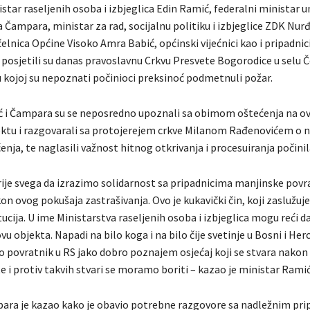
star raseljenih osoba i izbjeglica Edin Ramić, federalni ministar u
 Čampara, ministar za rad, socijalnu politiku i izbjeglice ZDK Nu
elnica Općine Visoko Amra Babić, općinski vijećnici kao i pripadnici
 posjetili su danas pravoslavnu Crkvu Presvete Bogorodice u selu Č
u kojoj su nepoznati počinioci preksinoć podmetnuli požar.
ć i Čampara su se neposredno upoznali sa obimom oštećenja na 
ktu i razgovarali sa protojerejem crkve Milanom Rađenovićem o 
enja, te naglasili važnost hitnog otkrivanja i procesuiranja počinil
rije svega da izrazimo solidarnost sa pripadnicima manjinske povr
on ovog pokušaja zastrašivanja. Ovo je kukavički čin, koji zaslužuje
ucija. U ime Ministarstva raseljenih osoba i izbjeglica mogu reći 
u objekta. Napadi na bilo koga i na bilo čije svetinje u Bosni i Her
o povratnik u RS jako dobro poznajem osjećaj koji se stvara nakon
e i protiv takvih stvari se moramo boriti – kazao je ministar Ramić
ara je kazao kako je obavio potrebne razgovore sa nadležnim pr