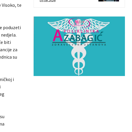
03.08.2026
 Visoko, te
će poduzeti
 nedjela.
e biti
ancije za
ednica su
ičkoj i
i
jeg
 su
ima