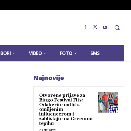
ZBORI
VIDEO
FOTO
SMS
Najnovije
Otvorene prijave za
Bingo Festival Fits:
Odaberite outfit s
omiljenim
influencerom i
zablistajte na Crvenom
tepihu
05.08.2026