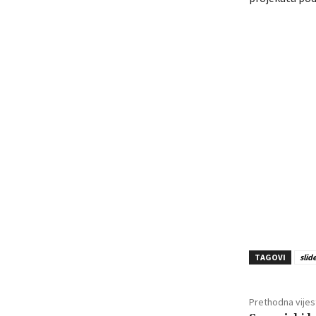
TAGOVI
slid
Prethodna vijes