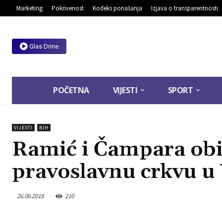
Marketing
Pokrivenost
Kodeks ponašanja
Izjava o transparentnosti
Glas Drine
POČETNA
VIJESTI
SPORT
VIJESTI
BIH
Ramić i Čampara obi
pravoslavnu crkvu u
26.06.2018
210