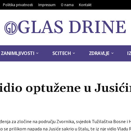
Politika privatnosti
Impressum
O nama
Kontakt
GLAS DRINE
ZANIMLJIVOSTI
SCITECH
ZDRAVLJE
I
 Vidio optužene u Jusić
đenja za zločine na području Zvornika, svjedok Tužilaštva Bosne i
ko se prilikom napada na Jusiće sakrio u štalu, te iz nje vidio Vladu 