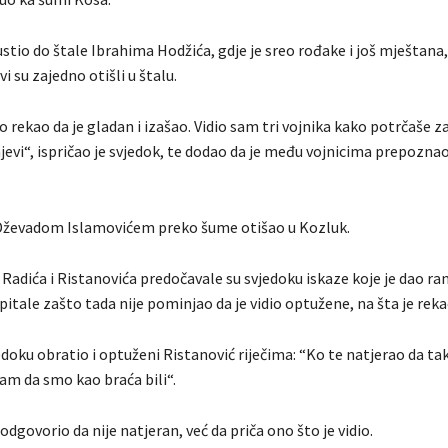
stio do štale Ibrahima Hodžića, gdje je sreo rođake i još mještana,
vi su zajedno otišli u štalu.
o rekao da je gladan i izašao. Vidio sam tri vojnika kako potrčaše z
njevi“, ispričao je svjedok, te dodao da je među vojnicima prepozna
 Dževadom Islamovićem preko šume otišao u Kozluk.
Radića i Ristanovića predočavale su svjedoku iskaze koje je dao ra
 pitale zašto tada nije pominjao da je vidio optužene, na šta je reka
doku obratio i optuženi Ristanović riječima: “Ko te natjerao da t
sam da smo kao braća bili“.
odgovorio da nije natjeran, već da priča ono što je vidio.