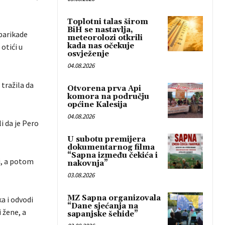
Toplotni talas širom
BiH se nastavlja,
barikade
meteorolozi otkrili
kada nas očekuje
otići u
osvježenje
04.08.2026
tražila da
Otvorena prva Api
komora na području
općine Kalesija
04.08.2026
i da je Pero
U subotu premijera
dokumentarnog filma
“Sapna između čekića i
li, a potom
nakovnja”
03.08.2026
MZ Sapna organizovala
ka i odvodi
“Dane sjećanja na
 žene, a
sapanjske šehide”