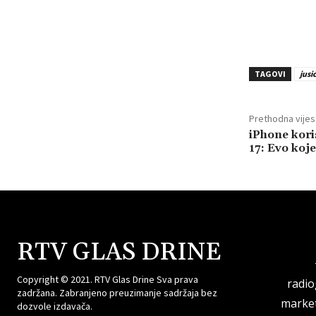
TAGOVI
jusić
Prethodna vijes
iPhone kori
17: Evo koj
RTV GLAS DRINE
Copyright © 2021. RTV Glas Drine Sva prava
radi
zadržana. Zabranjeno preuzimanje sadržaja bez
market
dozvole izdavača.