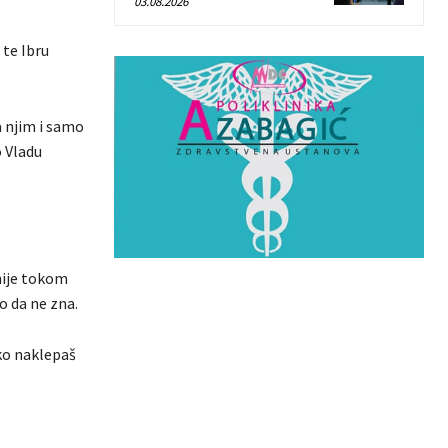
03.08.2026
 te Ibru
a njim i samo
o Vladu
nije tokom
o da ne zna.
ako naklepaš