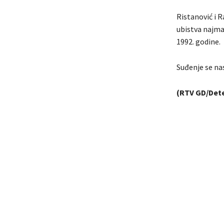
Ristanović i 
ubistva najma
1992. godine.
Suđenje se nas
(RTV GD/Det