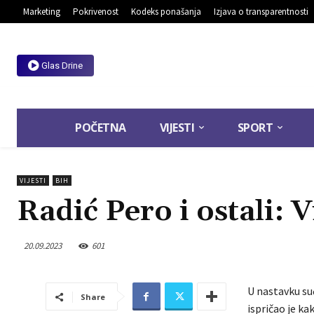
Marketing
Pokrivenost
Kodeks ponašanja
Izjava o transparentnosti
Glas Drine
POČETNA
VIJESTI
SPORT
VIJESTI
BIH
Radić Pero i ostali:
20.09.2023
601
U nastavku su
Share
ispričao je ka