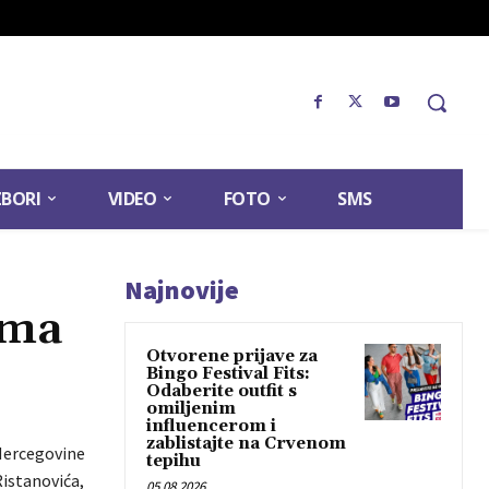
ZBORI
VIDEO
FOTO
SMS
Najnovije
ima
Otvorene prijave za
Bingo Festival Fits:
Odaberite outfit s
omiljenim
influencerom i
zablistajte na Crvenom
 Hercegovine
tepihu
Ristanovića,
05.08.2026