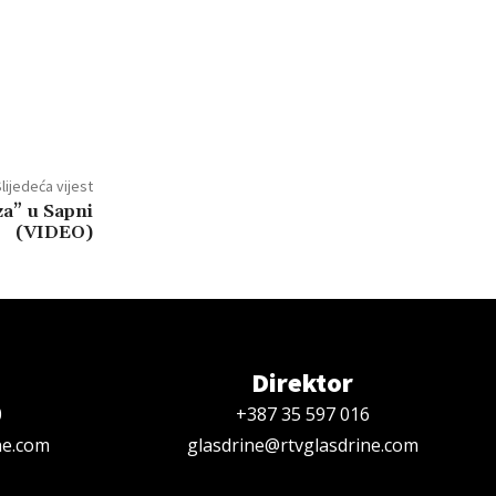
lijedeća vijest
a” u Sapni
(VIDEO)
Direktor
0
+387 35 597 016
ne.com
glasdrine@rtvglasdrine.com