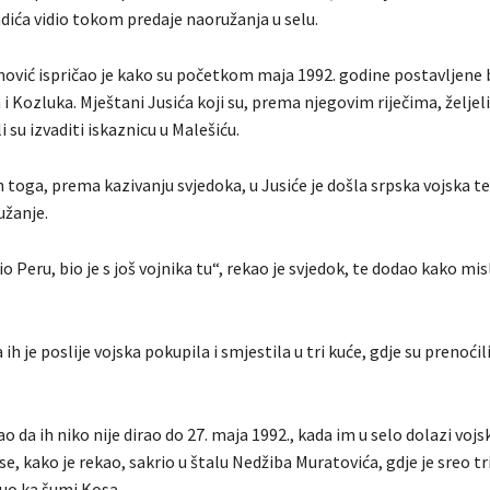
dića vidio tokom predaje naoružanja u selu.
mović ispričao je kako su početkom maja 1992. godine postavljene 
i Kozluka. Mještani Jusića koji su, prema njegovim riječima, željeli 
 su izvaditi iskaznicu u Malešiću.
oga, prema kazivanju svjedoka, u Jusiće je došla srpska vojska te 
užanje.
o Peru, bio je s još vojnika tu“, rekao je svjedok, te dodao kako misl
 ih je poslije vojska pokupila i smjestila u tri kuće, gdje su prenoći
ao da ih niko nije dirao do 27. maja 1992., kada im u selo dolazi vojs
e, kako je rekao, sakrio u štalu Nedžiba Muratovića, gdje je sreo tri
nuo ka šumi Kosa.