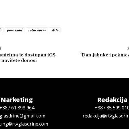
i
pero radić
ratni zločin
slide
t
S
snicima je dostupan iOS
“Dan jabuke i pekmez
e novitete donosi
Marketing
Redakcija
+387 61 898 964
+387 35 599 01
oglasdrine@gmail.com
redakcija@rtvglasdri
ing@rtvglasdrine.com