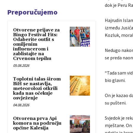
dok je Peru Ra
Preporučujemo
Hajrudin Isla
između Jusića 
Otvorene prijave za
Bingo Festival Fits:
Kozluk, morali
Odaberite outfit s
omiljenim
influencerom i
Nedugo nakon t
zablistajte na
se preda naor
Crvenom tepihu
05.08.2026
“Tada sam vidi
Toplotni talas širom
bio glavni.
BiH se nastavlja,
meteorolozi otkrili
kada nas očekuje
On je kazao da
osvježenje
su pušteni.
04.08.2026
Svjedok je rek
Otvorena prva Api
komora na području
mještane. On s
općine Kalesija
odatle je kre