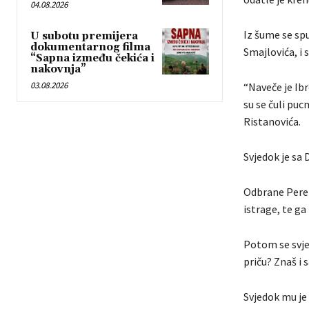
04.08.2026
Iz šume se spu
U subotu premijera
dokumentarnog filma
Smajlovića, i s
“Sapna između čekića i
nakovnja”
03.08.2026
“Naveče je Ibr
su se čuli puc
Ristanovića.
Svjedok je sa
Odbrane Pere 
istrage, te ga
Potom se svje
priču? Znaš i 
Svjedok mu je 