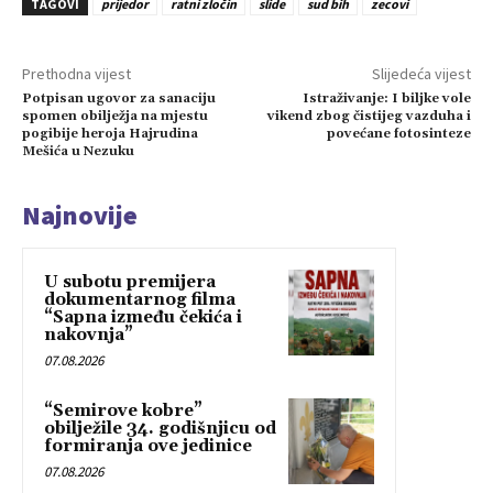
TAGOVI
prijedor
ratni zločin
slide
sud bih
zecovi
Prethodna vijest
Slijedeća vijest
Potpisan ugovor za sanaciju
Istraživanje: I biljke vole
spomen obilježja na mjestu
vikend zbog čistijeg vazduha i
pogibije heroja Hajrudina
povećane fotosinteze
Mešića u Nezuku
Najnovije
U subotu premijera
dokumentarnog filma
“Sapna između čekića i
nakovnja”
07.08.2026
“Semirove kobre”
obilježile 34. godišnjicu od
formiranja ove jedinice
07.08.2026