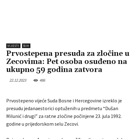
VIJESTI
BIH
Prvostepena presuda za zločine u
Zecovima: Pet osoba osuđeno na
ukupno 59 godina zatvora
22.12.2023
486
Prvostepeno vijeće Suda Bosne i Hercegovine izreklo je
presudu jedanaestorici optuženih u predmetu “Dušan
Milunić i drugi” za ratne zločine počinjene 23. jula 1992.
godine u prijedorskom selu Zecovi.