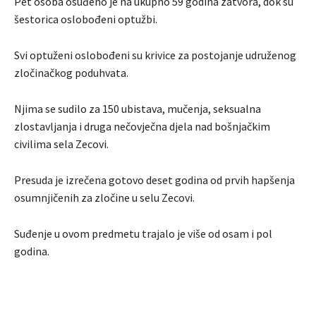
Pet osoba osuđeno je na ukupno 59 godina zatvora, dok su
šestorica oslobođeni optužbi.
Svi optuženi oslobođeni su krivice za postojanje udruženog
zločinačkog poduhvata.
Njima se sudilo za 150 ubistava, mučenja, seksualna
zlostavljanja i druga nečovječna djela nad bošnjačkim
civilima sela Zecovi.
Presuda je izrečena gotovo deset godina od prvih hapšenja
osumnjičenih za zločine u selu Zecovi.
Suđenje u ovom predmetu trajalo je više od osam i pol
godina.