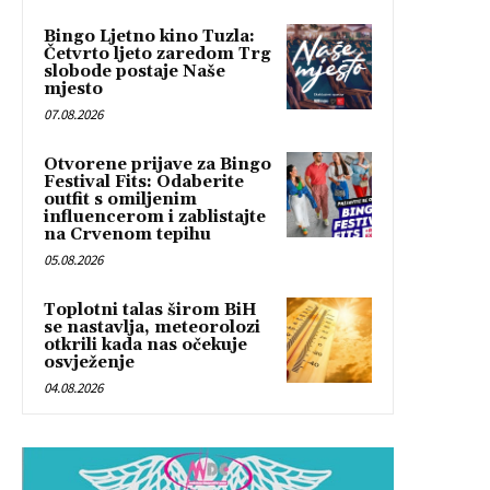
Bingo Ljetno kino Tuzla:
Četvrto ljeto zaredom Trg
slobode postaje Naše
mjesto
07.08.2026
Otvorene prijave za Bingo
Festival Fits: Odaberite
outfit s omiljenim
influencerom i zablistajte
na Crvenom tepihu
05.08.2026
Toplotni talas širom BiH
se nastavlja, meteorolozi
otkrili kada nas očekuje
osvježenje
04.08.2026