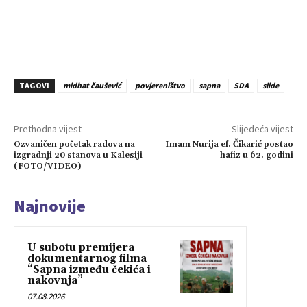
TAGOVI
midhat čaušević
povjereništvo
sapna
SDA
slide
Prethodna vijest
Slijedeća vijest
Ozvaničen početak radova na
Imam Nurija ef. Čikarić postao
izgradnji 20 stanova u Kalesiji
hafiz u 62. godini
(FOTO/VIDEO)
Najnovije
U subotu premijera
dokumentarnog filma
“Sapna između čekića i
nakovnja”
07.08.2026