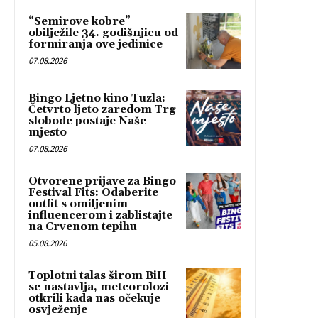
“Semirove kobre”
obilježile 34. godišnjicu od
formiranja ove jedinice
07.08.2026
Bingo Ljetno kino Tuzla:
Četvrto ljeto zaredom Trg
slobode postaje Naše
mjesto
07.08.2026
Otvorene prijave za Bingo
Festival Fits: Odaberite
outfit s omiljenim
influencerom i zablistajte
na Crvenom tepihu
05.08.2026
Toplotni talas širom BiH
se nastavlja, meteorolozi
otkrili kada nas očekuje
osvježenje