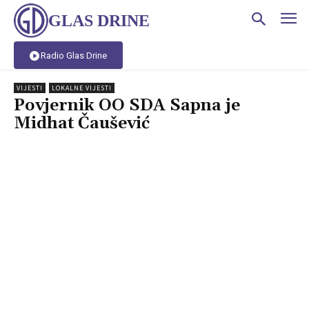
GLAS DRINE
Radio Glas Drine
VIJESTI
LOKALNE VIJESTI
Povjernik OO SDA Sapna je
Midhat Čaušević