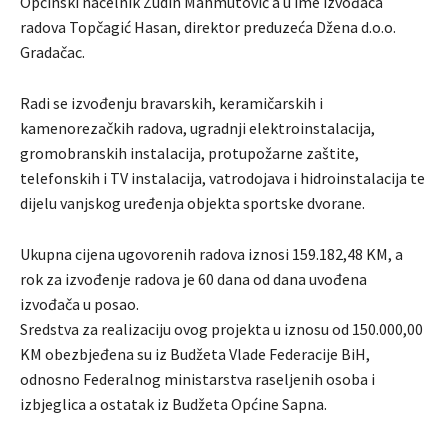
Općinski načelnik Zudin Mahmutović a u ime izvođača
radova Topčagić Hasan, direktor preduzeća Džena d.o.o.
Gradačac.
Radi se izvođenju bravarskih, keramičarskih i
kamenorezačkih radova, ugradnji elektroinstalacija,
gromobranskih instalacija, protupožarne zaštite,
telefonskih i TV instalacija, vatrodojava i hidroinstalacija te
dijelu vanjskog uređenja objekta sportske dvorane.
Ukupna cijena ugovorenih radova iznosi 159.182,48 KM, a
rok za izvođenje radova je 60 dana od dana uvođena
izvođača u posao.
Sredstva za realizaciju ovog projekta u iznosu od 150.000,00
KM obezbjeđena su iz Budžeta Vlade Federacije BiH,
odnosno Federalnog ministarstva raseljenih osoba i
izbjeglica a ostatak iz Budžeta Općine Sapna.