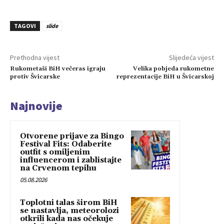
TAGOVI
slide
Prethodna vijest
Slijedeća vijest
Rukometaši BiH večeras igraju
Velika pobjeda rukometne
protiv Švicarske
reprezentacije BiH u Švicarskoj
Najnovije
Otvorene prijave za Bingo
Festival Fits: Odaberite
outfit s omiljenim
influencerom i zablistajte
na Crvenom tepihu
05.08.2026
Toplotni talas širom BiH
se nastavlja, meteorolozi
otkrili kada nas očekuje