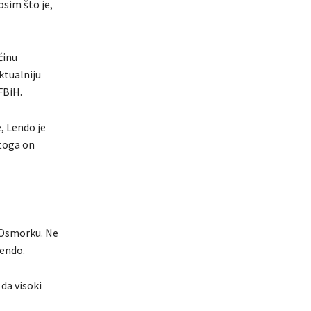
osim što je,
ćinu
ktualniju
FBiH.
, Lendo je
 toga on
a Osmorku. Ne
Lendo.
da visoki