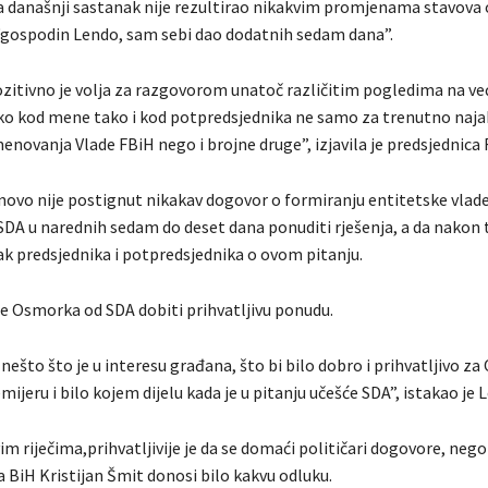
da današnji sastanak nije rezultirao nikakvim promjenama stavova 
 “gospodin Lendo, sam sebi dao dodatnih sedam dana”.
ozitivno je volja za razgovorom unatoč različitim pogledima na ve
o kod mene tako i kod potpredsjednika ne samo za trenutno naja
novanja Vlade FBiH nego i brojne druge”, izjavila je predsjednica 
ovo nije postignut nikakav dogovor o formiranju entitetske vlade
 SDA u narednih sedam do deset dana ponuditi rješenja, a da nakon
ak predsjednika i potpredsjednika o ovom pitanju.
će Osmorka od SDA dobiti prihvatljivu ponudu.
ešto što je u interesu građana, što bi bilo dobro i prihvatljivo z
ijeru i bilo kojem dijelu kada je u pitanju učešće SDA”, istakao je 
 riječima,prihvatljivije je da se domaći političari dogovore, nego 
 BiH Kristijan Šmit donosi bilo kakvu odluku.