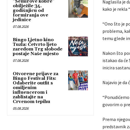
“Semirove kobre”
Naglasila je 
obilježile 34.
kako je rekla
godišnjicu od
formiranja ove
jedinice
“Ono što je p
07.08.2026
problema, kak
temu glede ime
Bingo Ljetno kino
Tuzla: Četvrto ljeto
zaredom Trg slobode
Nakon što pon
postaje Naše mjesto
istakao da će
07.08.2026
inicira sastan
Otvorene prijave za
Bingo Festival Fits:
Najavio je da 
Odaberite outfit s
omiljenim
influencerom i
zablistajte na
“Ponudićemo n
Crvenom tepihu
govorim o prem
05.08.2026
Prema njegovim
predstavnik za