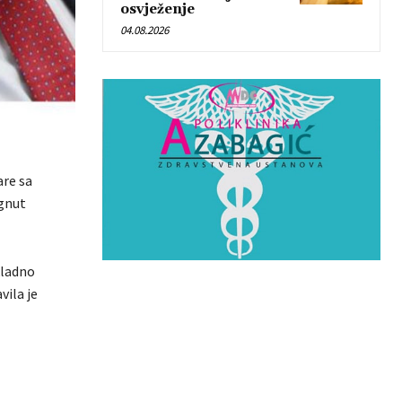
osvježenje
04.08.2026
are sa
gnut
kladno
vila je