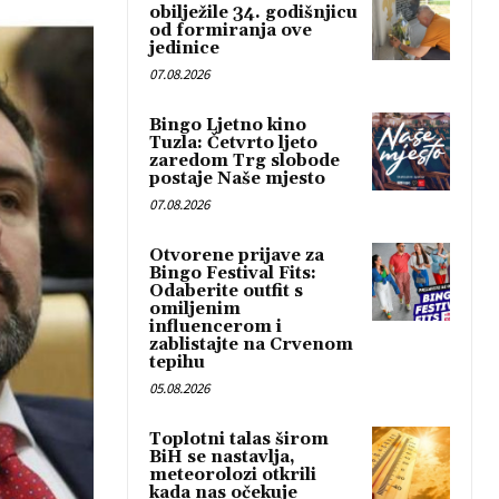
obilježile 34. godišnjicu
od formiranja ove
jedinice
07.08.2026
Bingo Ljetno kino
Tuzla: Četvrto ljeto
zaredom Trg slobode
postaje Naše mjesto
07.08.2026
Otvorene prijave za
Bingo Festival Fits:
Odaberite outfit s
omiljenim
influencerom i
zablistajte na Crvenom
tepihu
05.08.2026
Toplotni talas širom
BiH se nastavlja,
meteorolozi otkrili
kada nas očekuje