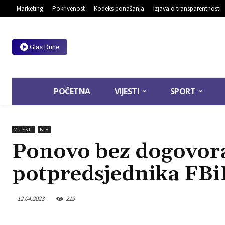
Marketing
Pokrivenost
Kodeks ponašanja
Izjava o transparentnosti
Glas Drine
POČETNA
VIJESTI
SPORT
VIJESTI
BIH
Ponovo bez dogovora
potpredsjednika FBi
12.04.2023
219