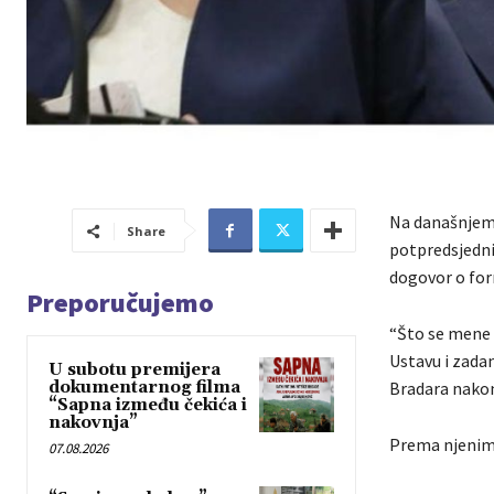
Na današnjem 
Share
potpredsjedni
dogovor o for
Preporučujemo
“Što se mene 
Ustavu i zadan
U subotu premijera
dokumentarnog filma
Bradara nakon
“Sapna između čekića i
nakovnja”
Prema njenim 
07.08.2026