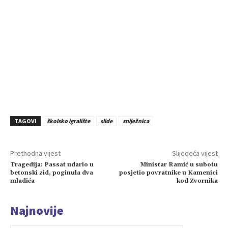
TAGOVI
školsko igralište
slide
sniježnica
Prethodna vijest
Slijedeća vijest
Tragedija: Passat udario u
Ministar Ramić u subotu
betonski zid, poginula dva
posjetio povratnike u Kamenici
mladića
kod Zvornika
Najnovije