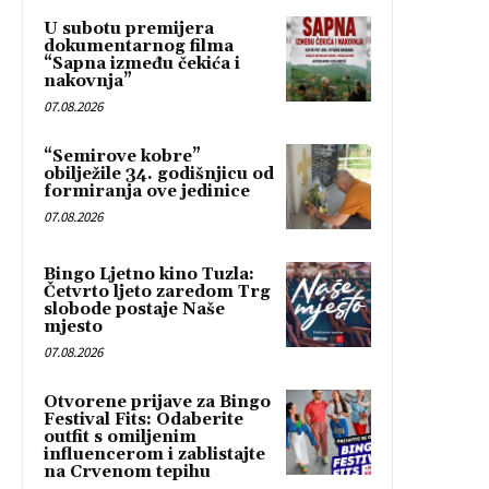
U subotu premijera
dokumentarnog filma
“Sapna između čekića i
nakovnja”
07.08.2026
“Semirove kobre”
obilježile 34. godišnjicu od
formiranja ove jedinice
07.08.2026
Bingo Ljetno kino Tuzla:
Četvrto ljeto zaredom Trg
slobode postaje Naše
mjesto
07.08.2026
Otvorene prijave za Bingo
Festival Fits: Odaberite
outfit s omiljenim
influencerom i zablistajte
na Crvenom tepihu